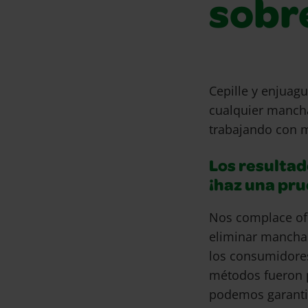
sobre
Cepille y enjuag
cualquier mancha
trabajando con m
Los resultad
¡haz una pr
Nos complace of
eliminar mancha
los consumidore
métodos fueron 
podemos garantiz