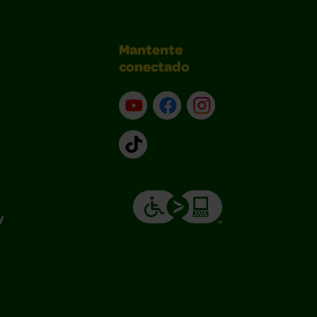
Mantente
conectado
YouTube (en inglés)
Facebook (en inglés)
Instagram (en inglé
TikTok
y