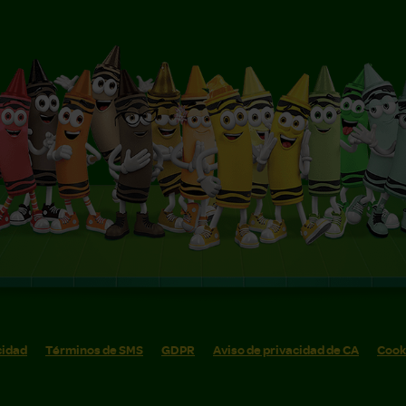
cidad
Términos de SMS
GDPR
Aviso de privacidad de CA
Cook