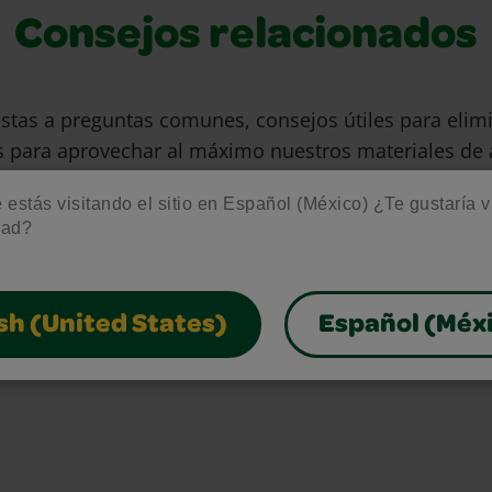
Consejos relacionados
stas a preguntas comunes, consejos útiles para eli
s para aprovechar al máximo nuestros materiales de 
gratuitos.
estás visitando el sitio en Español (México) ¿Te gustaría vis
dad?
sh (United States)
Español (Méx