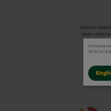
Explora respue
ideas creativa
Actualmente 
de tu locali
Engli