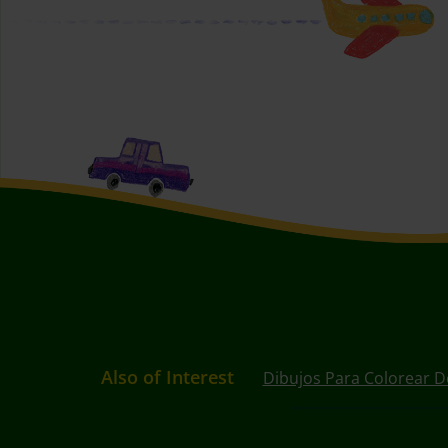
Also of Interest
Dibujos Para Colorear D