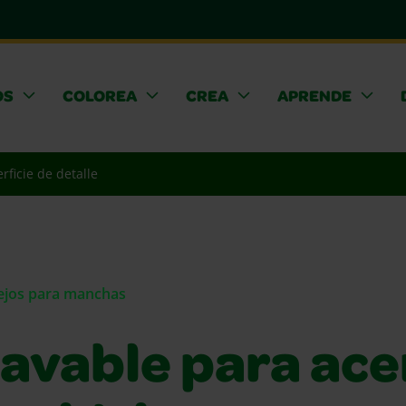
OS
COLOREA
CREA
APRENDE
rficie de detalle
sejos para manchas
lavable para ace