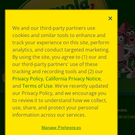
We and our third-party partners use
cookies and similar tools to enhance and
track your experience on this site, perform
analytics, and conduct targeted marketing.
By using the site, you agree to (1) our and
our third-party partners' use of these
tracking and recording tools and (2) our
Privacy Policy
,
California Privacy Notice
,
and
Terms of Use
. We’ve recently updated
our Privacy Policy, and we encourage you
to review it to understand how we collect,
use, share, and protect your personal
©
2026
Crayola® Todos los derechos reservados.
information across our services.
Sus opciones de privacidad
Política de priva
Accesibilidad web
Mapa del sitio
Manage Preferences