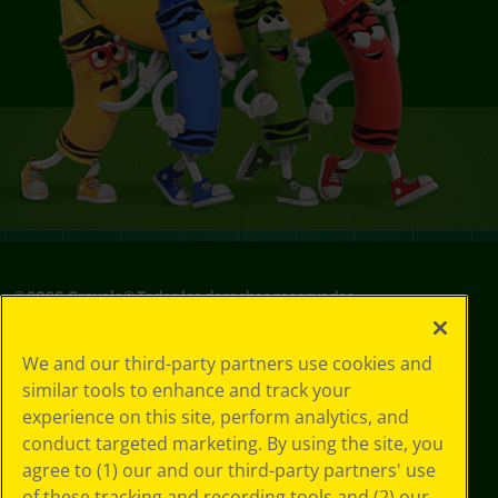
©
2026
Crayola® Todos los derechos reservados.
Sus opciones
We and our third-party partners use cookies and
de privacidad
similar tools to enhance and track your
Política de
experience on this site, perform analytics, and
privacidad
Términos de SMS
conduct targeted marketing. By using the site, you
GDPR
agree to (1) our and our third-party partners' use
Aviso de
of these tracking and recording tools and (2) our