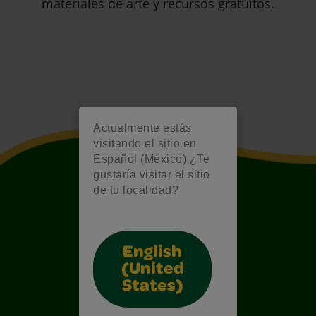
materiales de arte y recursos gratuitos.
Actualmente estás
visitando el sitio en
Español (México) ¿Te
gustaría visitar el sitio
de tu localidad?
English
(United
States)
Also of Interest