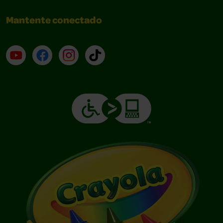
Mantente conectado
YouTube (en inglés)
Facebook (en inglés)
Instagram (en inglés)
TikTok