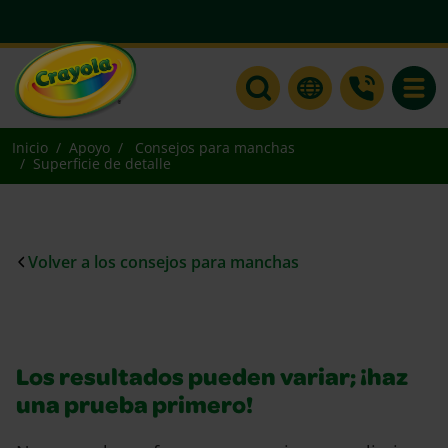
Toggle
Inicio
Apoyo
Consejos para manchas
Superficie de detalle
Volver a los consejos para manchas
Los resultados pueden variar; ¡haz
una prueba primero!