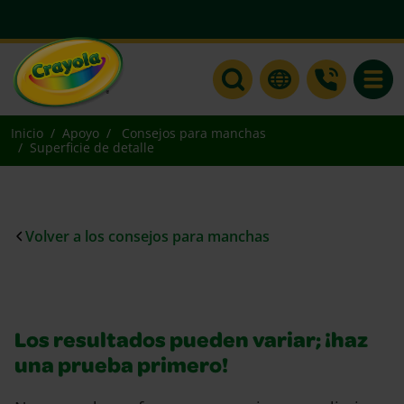
Toggle
Inicio
Apoyo
Consejos para manchas
Superficie de detalle
Volver a los consejos para manchas
Los resultados pueden variar; ¡haz
una prueba primero!