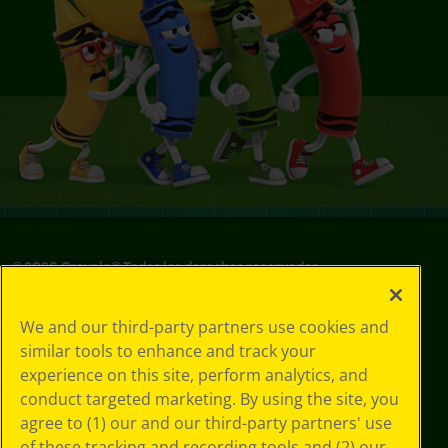
©
2026
Crayola® Todos los derechos reservados.
Sus opciones
We and our third-party partners use cookies and
de privacidad
similar tools to enhance and track your
Política de
experience on this site, perform analytics, and
privacidad
Términos de SMS
conduct targeted marketing. By using the site, you
GDPR
agree to (1) our and our third-party partners' use
Aviso de
of these tracking and recording tools and (2) our