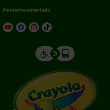
Mantente conectado
YouTube (en inglés)
Facebook (en inglés)
Instagram (en inglés)
TikTok