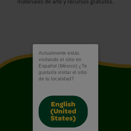
materiales de arte y recursos gratuitos.
Actualmente estás
visitando el sitio en
Español (México) ¿Te
gustaría visitar el sitio
de tu localidad?
English
(United
States)
Also of Interest