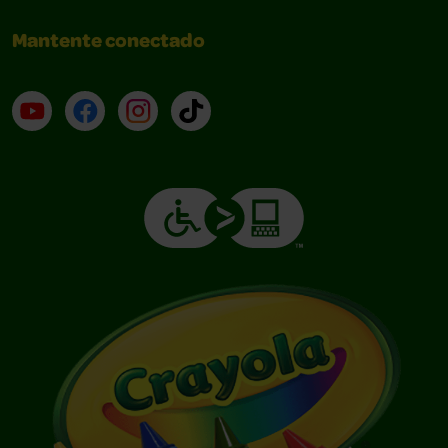
Mantente conectado
YouTube (en inglés)
Facebook (en inglés)
Instagram (en inglés)
TikTok