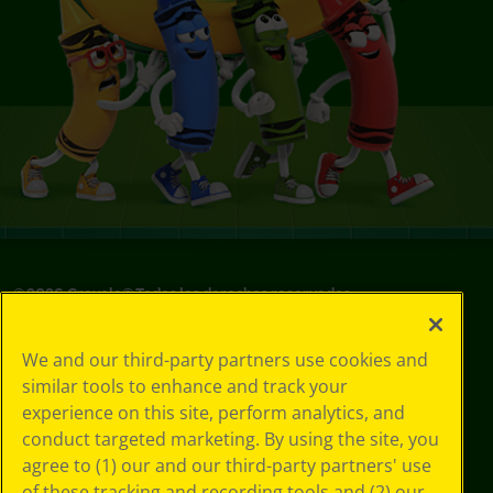
©
2026
Crayola® Todos los derechos reservados.
Sus opciones
We and our third-party partners use cookies and
de privacidad
similar tools to enhance and track your
Política de
experience on this site, perform analytics, and
privacidad
Términos de SMS
conduct targeted marketing. By using the site, you
GDPR
agree to (1) our and our third-party partners' use
Aviso de
of these tracking and recording tools and (2) our