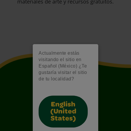
materiales de arte y recursos gratuitos.
Actualmente estás
visitando el sitio en
Español (México) ¿Te
gustaría visitar el sitio
de tu localidad?
English
(United
States)
Also of Interest