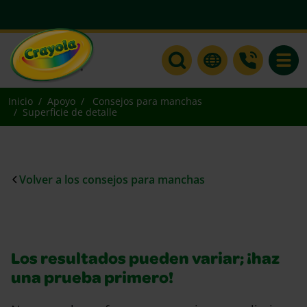
Toggle
Inicio
Apoyo
Consejos para manchas
Superficie de detalle
Volver a los consejos para manchas
Los resultados pueden variar; ¡haz
una prueba primero!