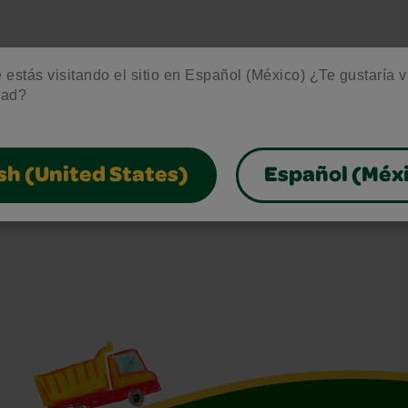
estás visitando el sitio en Español (México) ¿Te gustaría vis
dad?
sh (United States)
Español (Méx