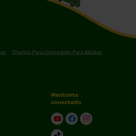
ear
Diseños Para Coloreables Para Adultos
Mantente
conectado
YouTube (en inglés)
Facebook (en inglés)
Instagram (en inglé
TikTok