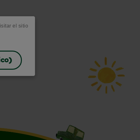
itar el sitio
ico)