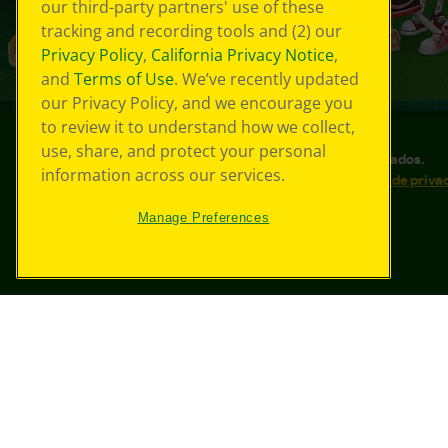
our third-party partners' use of these
tracking and recording tools and (2) our
Privacy Policy
,
California Privacy Notice
,
and
Terms of Use
. We’ve recently updated
our Privacy Policy, and we encourage you
to review it to understand how we collect,
use, share, and protect your personal
©
2026
Crayola® Todos los derechos reservados.
information across our services.
Sus opciones de privacidad
Política de priva
Accesibilidad web
Mapa del sitio
Manage Preferences