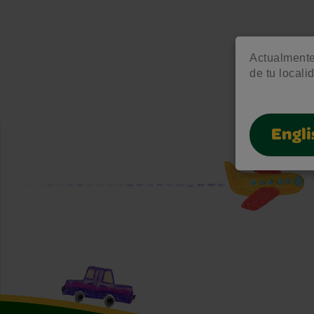
Actualmente 
de tu locali
Engli