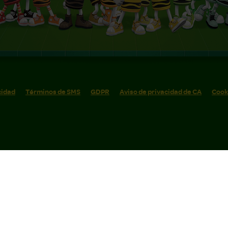
cidad
Términos de SMS
GDPR
Aviso de privacidad de CA
Cook