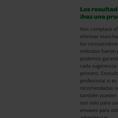
Los resultad
¡haz una pr
Nos complace of
eliminar mancha
los consumidore
métodos fueron 
podemos garantiz
cada sugerencia 
primero. Consult
profesional si e
recomendadas son
también pueden 
son solo para us
envases para obt
advertencias.