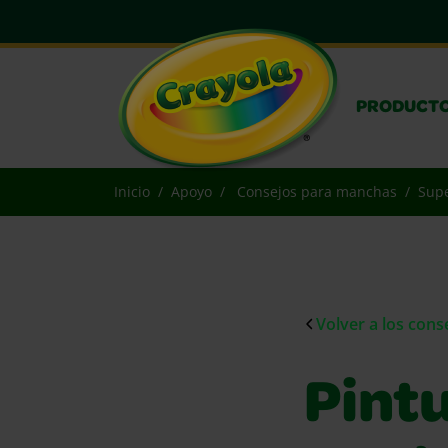
PRODUCT
Inicio
Apoyo
Consejos para manchas
Supe
Volver a los con
Pint