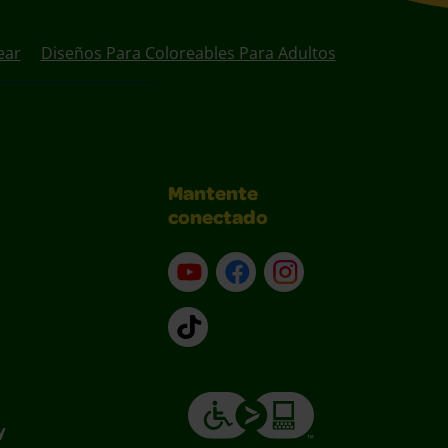
ear
Diseños Para Coloreables Para Adultos
Mantente
conectado
YouTube (en inglés)
Facebook (en inglés)
Instagram (en inglé
TikTok
y