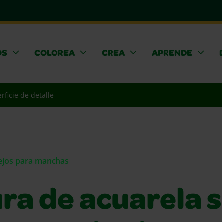
OS
COLOREA
CREA
APRENDE
rficie de detalle
sejos para manchas
ura de acuarela 