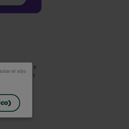
minar manchas e
itar el sitio
arte y recursos
ico)