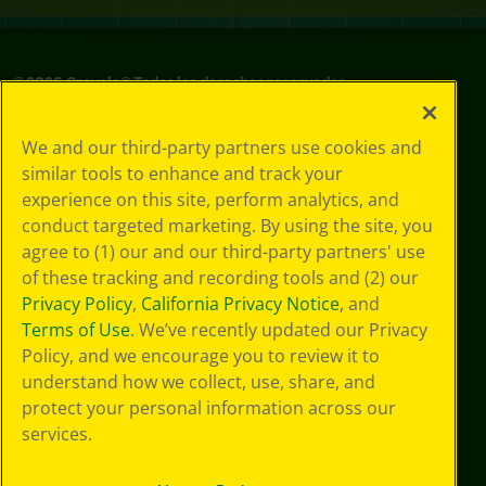
©
2026
Crayola® Todos los derechos reservados.
Sus opciones
We and our third-party partners use cookies and
de privacidad
similar tools to enhance and track your
Política de
experience on this site, perform analytics, and
privacidad
Términos de SMS
conduct targeted marketing. By using the site, you
GDPR
agree to (1) our and our third-party partners' use
Aviso de
of these tracking and recording tools and (2) our
privacidad de CA
Privacy Policy
,
California Privacy Notice
, and
Cookie
Terms of Use
. We’ve recently updated our Privacy
Preferences
Policy, and we encourage you to review it to
Condiciones de
understand how we collect, use, share, and
uso
Accesibilidad web
protect your personal information across our
Mapa del sitio
services.