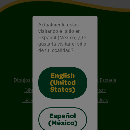
Actualmente estás
visitando el sitio en
Español (México) ¿Te
gustaría visitar el sitio
de tu localidad?
Also of Interest
English
Dibujos Para Colorear De Regreso A La Escuela
(United
States)
Dibujos De Personajes Para Colorear
Diseños Para Coloreables Para Adultos
Español
(México)