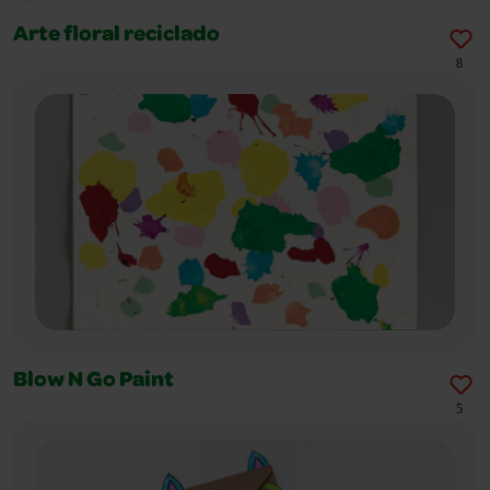
Arte floral reciclado
8
Blow N Go Paint
5