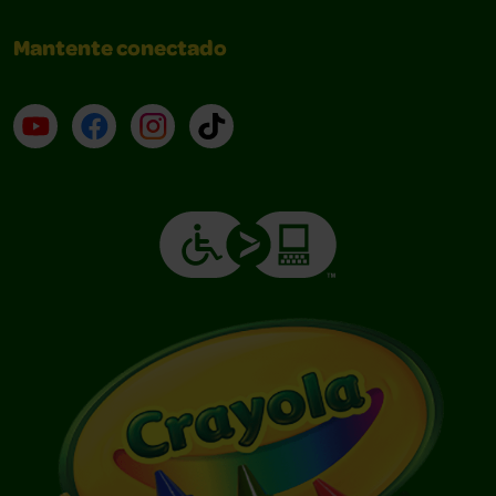
Mantente conectado
YouTube (en inglés)
Facebook (en inglés)
Instagram (en inglés)
TikTok