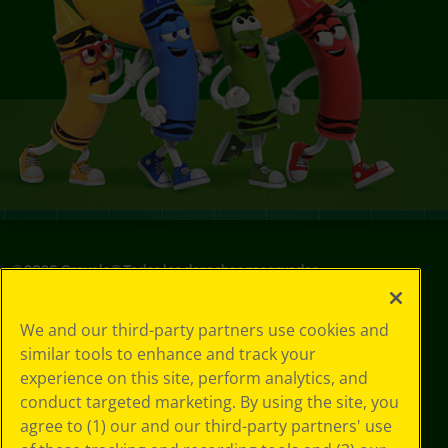
©
2026
Crayola® Todos los derechos reservados.
Sus opciones
We and our third-party partners use cookies and
de privacidad
similar tools to enhance and track your
Política de
experience on this site, perform analytics, and
privacidad
Términos de SMS
conduct targeted marketing. By using the site, you
GDPR
agree to (1) our and our third-party partners' use
Aviso de