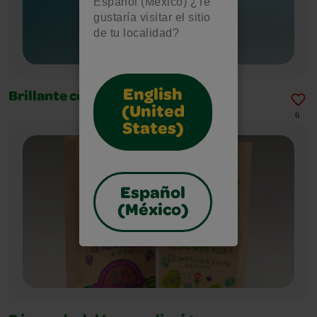
Español (México) ¿Te
gustaría visitar el sitio
de tu localidad?
English
Brillante cometa mariposa
(United
6
States)
Español
(México)