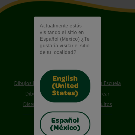
Actualmente estás
visitando el sitio en
Español (México) ¿Te
gustaría visitar el sitio
de tu localidad?
Also of Interest
English
Dibujos Para Colorear De Regreso A La Escuela
(United
States)
Dibujos De Personajes Para Colorear
Diseños Para Coloreables Para Adultos
Español
(México)