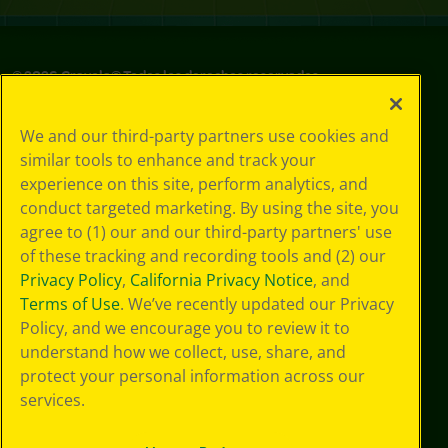
©
2026
Crayola® Todos los derechos reservados.
Sus opciones
We and our third-party partners use cookies and
de privacidad
similar tools to enhance and track your
Política de
experience on this site, perform analytics, and
privacidad
Términos de SMS
conduct targeted marketing. By using the site, you
GDPR
agree to (1) our and our third-party partners' use
Aviso de
of these tracking and recording tools and (2) our
privacidad de CA
Privacy Policy
,
California Privacy Notice
, and
Cookie
Terms of Use
. We’ve recently updated our Privacy
Preferences
Policy, and we encourage you to review it to
Condiciones de
understand how we collect, use, share, and
uso
Accesibilidad web
protect your personal information across our
Mapa del sitio
services.