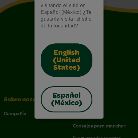
visitando el sitio en
Español (México) ¿Te
gustaría visitar el sitio
de tu localidad?
English
(United
States)
Español
Sobre nosotros
Apoyo
(México)
Compañía
Contáctenos
Consejos para manchar
Preguntas frecuentes