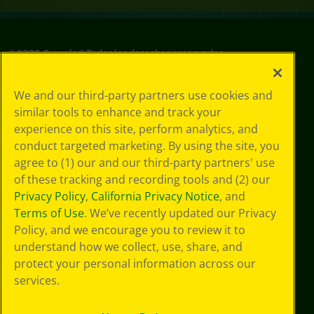
©
2026
Crayola® Todos los derechos reservados.
Sus opciones
We and our third-party partners use cookies and
de privacidad
similar tools to enhance and track your
Política de
experience on this site, perform analytics, and
privacidad
Términos de SMS
conduct targeted marketing. By using the site, you
GDPR
agree to (1) our and our third-party partners' use
Aviso de
of these tracking and recording tools and (2) our
privacidad de CA
Privacy Policy
,
California Privacy Notice
, and
Cookie
Terms of Use
. We’ve recently updated our Privacy
Preferences
Policy, and we encourage you to review it to
Condiciones de
understand how we collect, use, share, and
uso
Accesibilidad web
protect your personal information across our
Mapa del sitio
services.