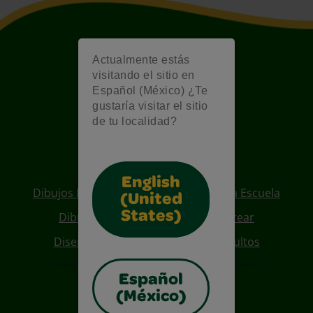
Actualmente estás
visitando el sitio en
Español (México) ¿Te
gustaría visitar el sitio
de tu localidad?
Also of Interest
English
Dibujos Para Colorear De Regreso A La Escuela
(United
States)
Dibujos De Personajes Para Colorear
Diseños Para Coloreables Para Adultos
Español
(México)