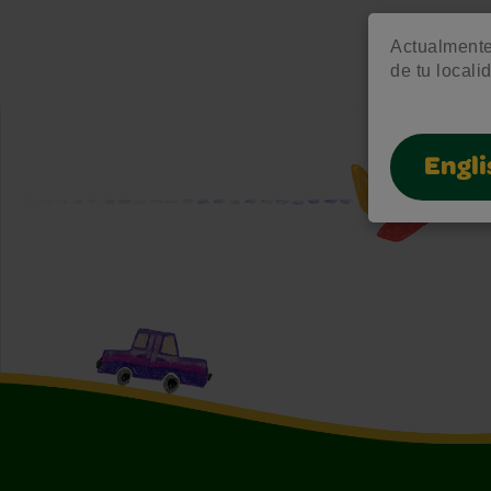
Actualmente 
de tu locali
Engli