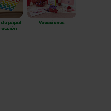
 de papel
Vacaciones
rucción