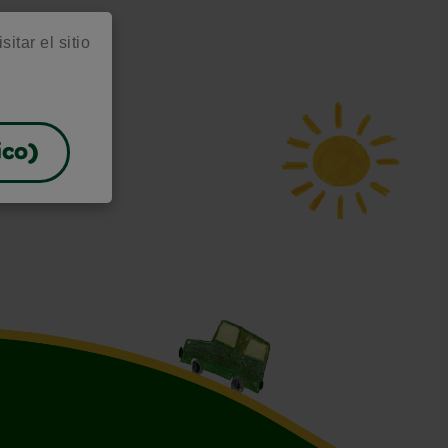
itar el sitio
ico)