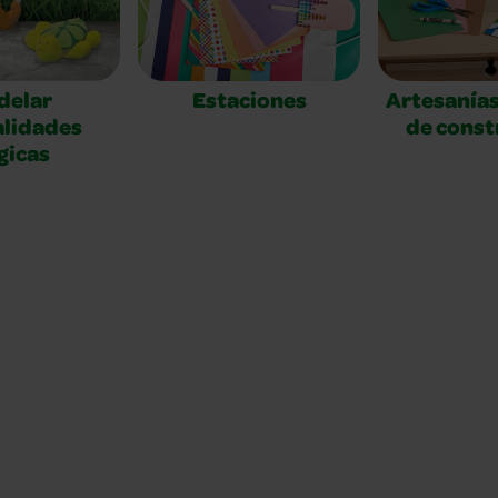
delar
Estaciones
Artesanías
lidades
de const
gicas