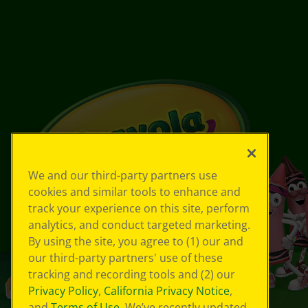
We and our third-party partners use
cookies and similar tools to enhance and
track your experience on this site, perform
analytics, and conduct targeted marketing.
By using the site, you agree to (1) our and
our third-party partners' use of these
tracking and recording tools and (2) our
Privacy Policy
,
California Privacy Notice
,
and
Terms of Use
. We’ve recently updated