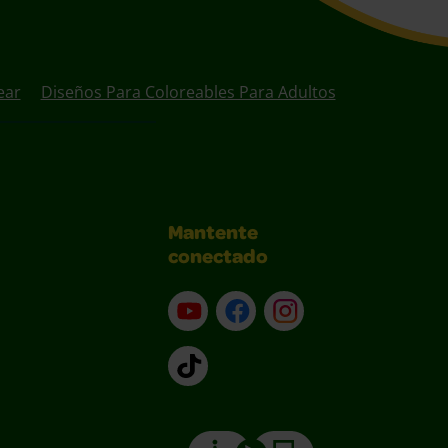
ear
Diseños Para Coloreables Para Adultos
Mantente
conectado
YouTube (en inglés)
Facebook (en inglés)
Instagram (en inglé
TikTok