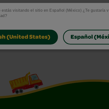
estás visitando el sitio en Español (México) ¿Te gustaría vis
dad?
sh (United States)
Español (Méx