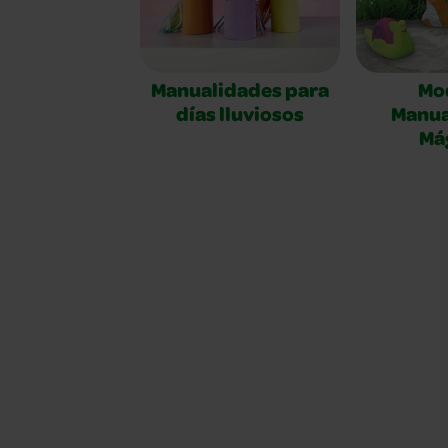
Manualidades para
Mo
días lluviosos
Manua
Má