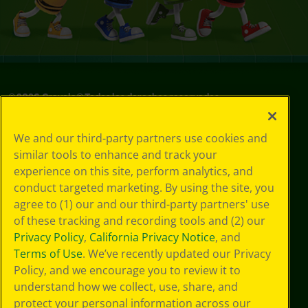
©
2026
Crayola® Todos los derechos reservados.
Sus opciones
We and our third-party partners use cookies and
de privacidad
similar tools to enhance and track your
Política de
experience on this site, perform analytics, and
privacidad
Términos de SMS
conduct targeted marketing. By using the site, you
GDPR
agree to (1) our and our third-party partners' use
Aviso de
of these tracking and recording tools and (2) our
privacidad de CA
Privacy Policy
,
California Privacy Notice
, and
Cookie
Terms of Use
. We’ve recently updated our Privacy
Preferences
Policy, and we encourage you to review it to
Condiciones de
understand how we collect, use, share, and
uso
Accesibilidad web
protect your personal information across our