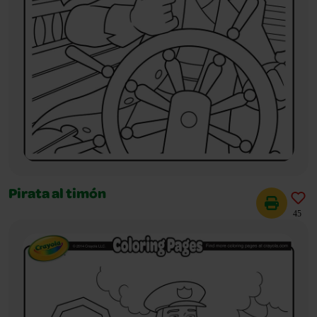
Pirata al timón
45