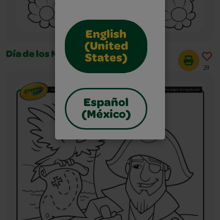
English
(United
Día de los Muertos
States)
29
Español
(México)