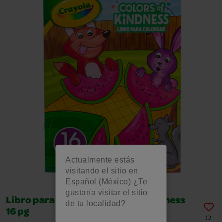
Actualmente estás
visitando el sitio en
Español (México) ¿Te
gustaría visitar el sitio
Libro para Colorear Colors of Kindness
de tu localidad?
16 pg
12