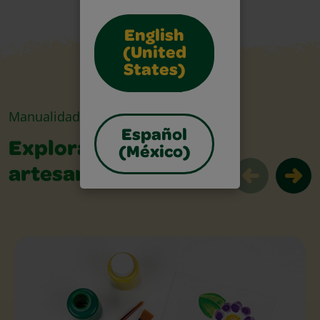
English
(United
States)
Manualidades
Español
Explora las
(México)
artesanías
Explora las artesanías Slider