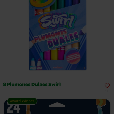
8 Plumones Dulaes Swirl
14
Award Winner