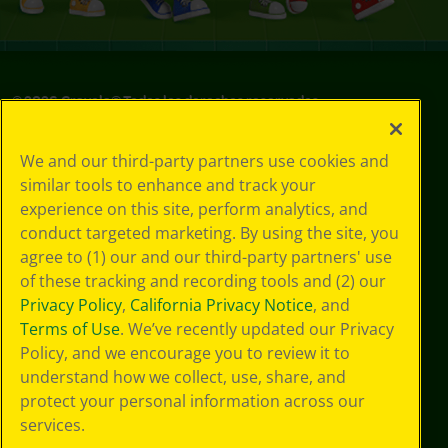
©
2026
Crayola® Todos los derechos reservados.
Sus opciones
We and our third-party partners use cookies and
de privacidad
similar tools to enhance and track your
Política de
experience on this site, perform analytics, and
privacidad
Términos de SMS
conduct targeted marketing. By using the site, you
GDPR
agree to (1) our and our third-party partners' use
Aviso de
of these tracking and recording tools and (2) our
privacidad de CA
Privacy Policy
,
California Privacy Notice
, and
Cookie
Terms of Use
. We’ve recently updated our Privacy
Preferences
Policy, and we encourage you to review it to
Condiciones de
understand how we collect, use, share, and
uso
Accesibilidad web
protect your personal information across our
Mapa del sitio
services.