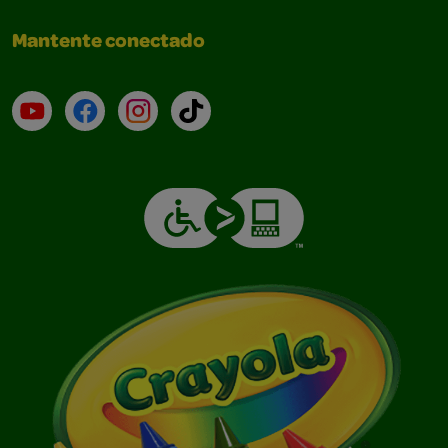
Mantente conectado
YouTube (en inglés)
Facebook (en inglés)
Instagram (en inglés)
TikTok