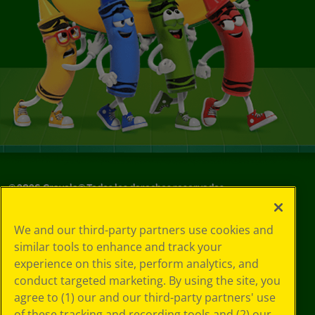
©
2026
Crayola® Todos los derechos reservados.
Sus opciones
We and our third-party partners use cookies and
de privacidad
similar tools to enhance and track your
Política de
experience on this site, perform analytics, and
privacidad
Términos de SMS
conduct targeted marketing. By using the site, you
GDPR
agree to (1) our and our third-party partners' use
Aviso de
of these tracking and recording tools and (2) our