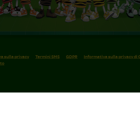
a sulla privacy
Termini SMS
GDPR
Informativa sulla privacy di
ito