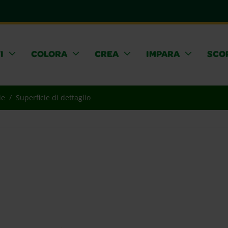
I
COLORA
CREA
IMPARA
SCOP
ie
Superficie di dettaglio