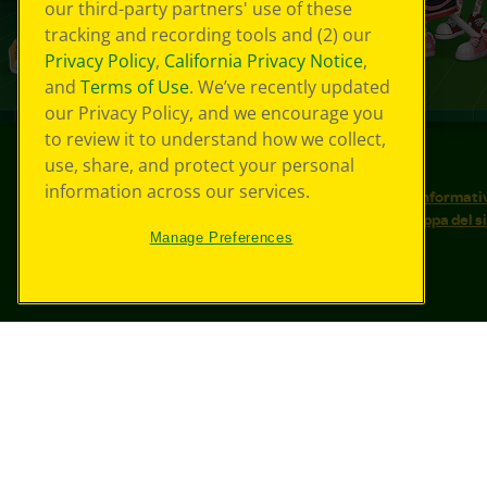
our third-party partners' use of these
tracking and recording tools and (2) our
Privacy Policy
,
California Privacy Notice
,
and
Terms of Use
. We’ve recently updated
our Privacy Policy, and we encourage you
to review it to understand how we collect,
use, share, and protect your personal
©
2026
Crayola® Tutti i diritti riservati.
information across our services.
Le tue scelte in materia di privacy
Informativ
Condizioni d'uso
Accessibilità web
Mappa del s
Manage Preferences