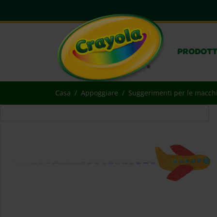
PRODOTT
Casa
Appoggiare
Suggerimenti per le macch