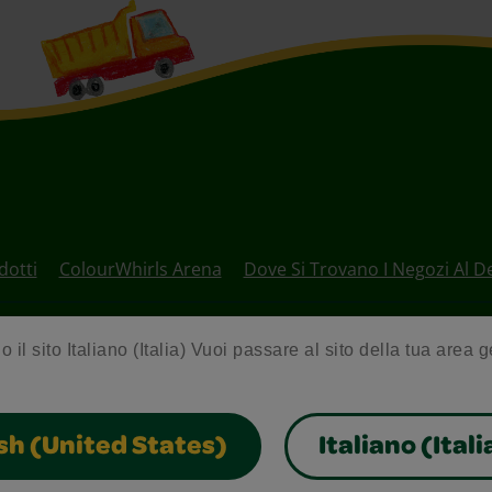
dotti
ColourWhirls Arena
Dove Si Trovano I Negozi Al D
o il sito Italiano (Italia) Vuoi passare al sito della tua area 
Chi Siamo
sh (United States)
Italiano (Itali
Società