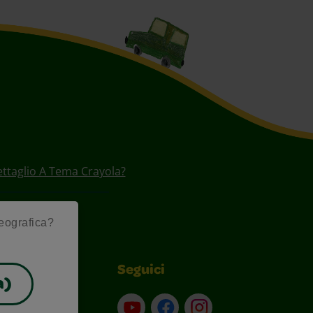
ettaglio A Tema Crayola?
geografica?
Seguici
a)
Su YouTube
Contatti
Profilo Instagram