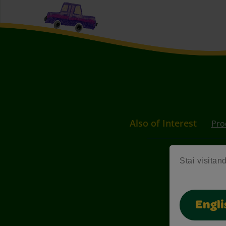
Also of Interest
Pro
Stai visitand
Engli