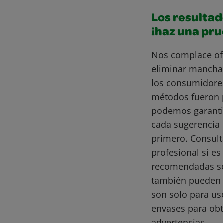
Los resultad
¡haz una pr
Nos complace of
eliminar mancha
los consumidore
métodos fueron 
podemos garantiz
cada sugerencia 
primero. Consult
profesional si e
recomendadas son
también pueden 
son solo para us
envases para obt
advertencias.