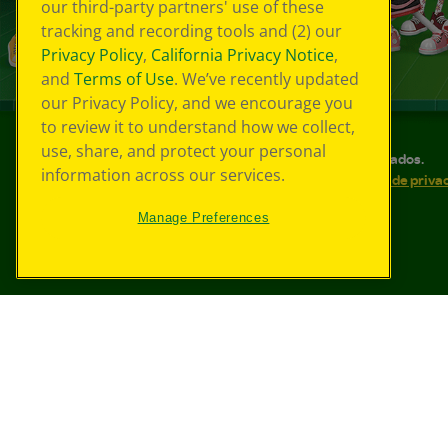
our third-party partners' use of these
tracking and recording tools and (2) our
Privacy Policy
,
California Privacy Notice
,
and
Terms of Use
. We’ve recently updated
our Privacy Policy, and we encourage you
to review it to understand how we collect,
use, share, and protect your personal
©
2026
Crayola® Todos los derechos reservados.
information across our services.
Sus opciones de privacidad
Política de priva
Accesibilidad web
Mapa del sitio
Manage Preferences