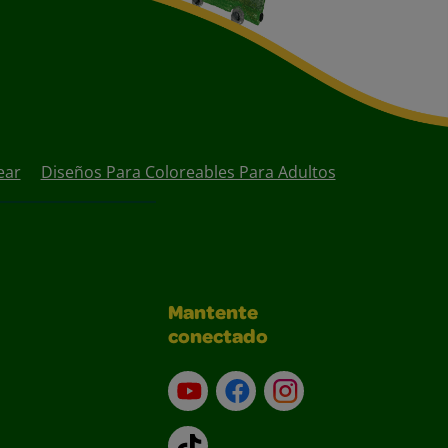
ear
Diseños Para Coloreables Para Adultos
Mantente
conectado
YouTube (en inglés)
Facebook (en inglés)
Instagram (en inglé
TikTok