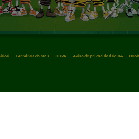
cidad
Términos de SMS
GDPR
Aviso de privacidad de CA
Cook