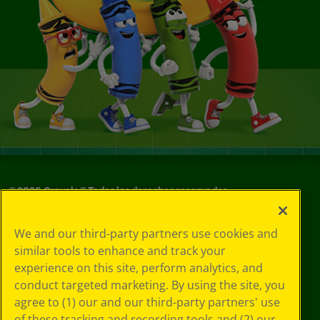
©
2026
Crayola® Todos los derechos reservados.
Sus opciones
We and our third-party partners use cookies and
de privacidad
similar tools to enhance and track your
Política de
experience on this site, perform analytics, and
privacidad
Términos de SMS
conduct targeted marketing. By using the site, you
GDPR
agree to (1) our and our third-party partners' use
Aviso de
of these tracking and recording tools and (2) our