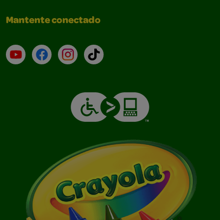
Mantente conectado
YouTube (en inglés)
Facebook (en inglés)
Instagram (en inglés)
TikTok