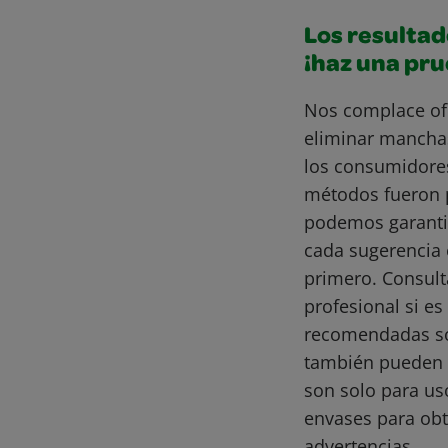
Los resultad
¡haz una pr
Nos complace of
eliminar mancha
los consumidore
métodos fueron 
podemos garantiz
cada sugerencia 
primero. Consult
profesional si e
recomendadas son
también pueden 
son solo para us
envases para obt
advertencias.