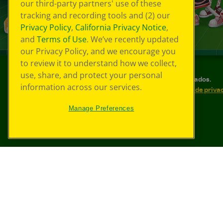
our third-party partners' use of these
tracking and recording tools and (2) our
Privacy Policy
,
California Privacy Notice
,
and
Terms of Use
. We’ve recently updated
our Privacy Policy, and we encourage you
to review it to understand how we collect,
use, share, and protect your personal
©
2026
Crayola® Todos los derechos reservados.
information across our services.
Sus opciones de privacidad
Política de priva
Accesibilidad web
Mapa del sitio
Manage Preferences