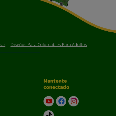
ear
Diseños Para Coloreables Para Adultos
Mantente
conectado
YouTube (en inglés)
Facebook (en inglés)
Instagram (en inglé
TikTok