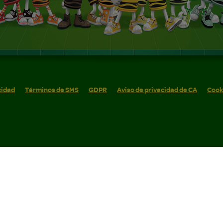
cidad
Términos de SMS
GDPR
Aviso de privacidad de CA
Cook