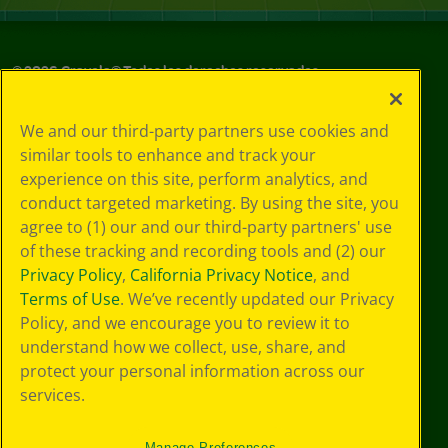
©
2026
Crayola® Todos los derechos reservados.
Sus opciones
We and our third-party partners use cookies and
de privacidad
similar tools to enhance and track your
Política de
experience on this site, perform analytics, and
privacidad
Términos de SMS
conduct targeted marketing. By using the site, you
GDPR
agree to (1) our and our third-party partners' use
Aviso de
of these tracking and recording tools and (2) our
privacidad de CA
Privacy Policy
,
California Privacy Notice
, and
Cookie
Terms of Use
. We’ve recently updated our Privacy
Preferences
Policy, and we encourage you to review it to
Condiciones de
understand how we collect, use, share, and
uso
Accesibilidad web
protect your personal information across our
Mapa del sitio
services.
Manage Preferences