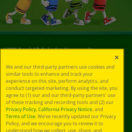
©
2026
Crayola® Todos los derechos reservados.
Sus opciones
We and our third-party partners use cookies and
de privacidad
similar tools to enhance and track your
Política de
experience on this site, perform analytics, and
privacidad
Términos de SMS
conduct targeted marketing. By using the site, you
GDPR
agree to (1) our and our third-party partners' use
Aviso de
of these tracking and recording tools and (2) our
privacidad de CA
Privacy Policy
,
California Privacy Notice
, and
Cookie
Terms of Use
. We’ve recently updated our Privacy
Preferences
Policy, and we encourage you to review it to
Condiciones de
understand how we collect, use, share, and
uso