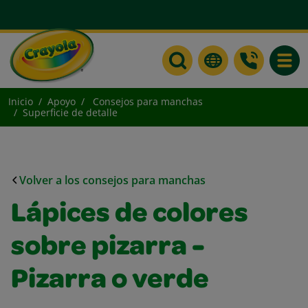
Toggle
Inicio
Apoyo
Consejos para manchas
Superficie de detalle
Volver a los consejos para manchas
Lápices de colores
sobre pizarra -
Pizarra o verde