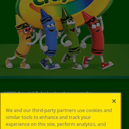
©
2026
Crayola® Todos los derechos reservados.
Sus opciones
We and our third-party partners use cookies and
de privacidad
similar tools to enhance and track your
Política de
experience on this site, perform analytics, and
privacidad