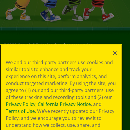
©
2026
Crayola® Todos los derechos reservados.
Sus opciones
We and our third-party partners use cookies and
de privacidad
similar tools to enhance and track your
Política de
experience on this site, perform analytics, and
privacidad
Términos de SMS
conduct targeted marketing. By using the site, you
GDPR
agree to (1) our and our third-party partners' use
Aviso de
of these tracking and recording tools and (2) our
privacidad de CA
Privacy Policy
,
California Privacy Notice
, and
Cookie
Terms of Use
. We’ve recently updated our Privacy
Preferences
Policy, and we encourage you to review it to
Condiciones de
understand how we collect, use, share, and
uso