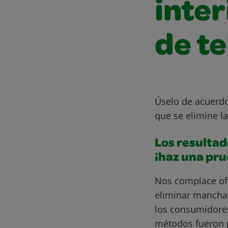
inte
de t
Úselo de acuerdo
que se elimine l
Los resultad
¡haz una pr
Nos complace of
eliminar mancha
los consumidore
métodos fueron 