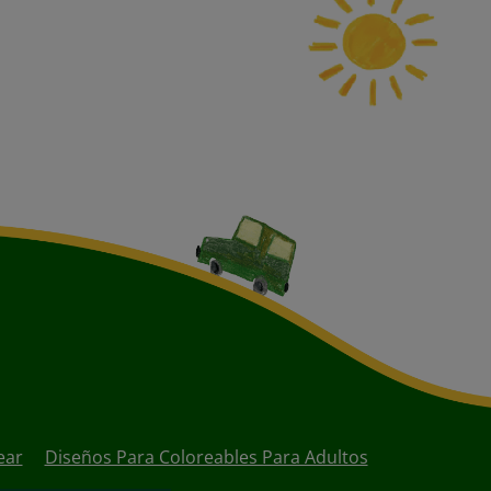
ear
Diseños Para Coloreables Para Adultos