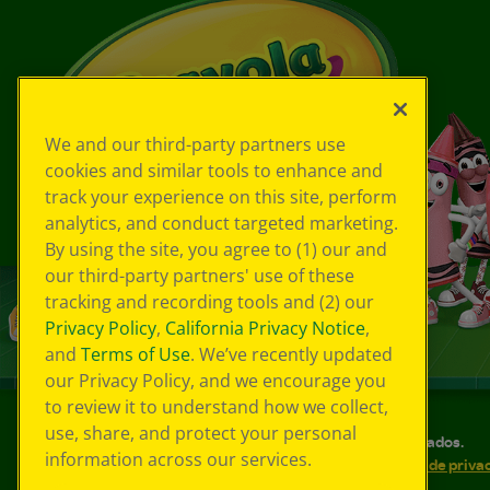
We and our third-party partners use
cookies and similar tools to enhance and
track your experience on this site, perform
analytics, and conduct targeted marketing.
By using the site, you agree to (1) our and
our third-party partners' use of these
tracking and recording tools and (2) our
Privacy Policy
,
California Privacy Notice
,
and
Terms of Use
. We’ve recently updated
our Privacy Policy, and we encourage you
to review it to understand how we collect,
use, share, and protect your personal
©
2026
Crayola® Todos los derechos reservados.
information across our services.
Sus opciones de privacidad
Política de priva
Accesibilidad web
Mapa del sitio