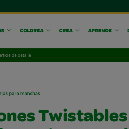
OS
COLOREA
CREA
APRENDE
rficie de detalle
sejos para manchas
ones Twistables