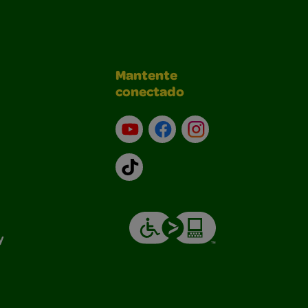
Mantente
conectado
YouTube (en inglés)
Facebook (en inglés)
Instagram (en inglé
TikTok
y