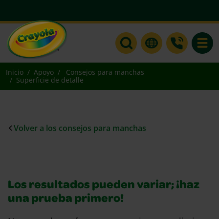
Toggle
Inicio
Apoyo
Consejos para manchas
Superficie de detalle
Volver a los consejos para manchas
Los resultados pueden variar; ¡haz
una prueba primero!