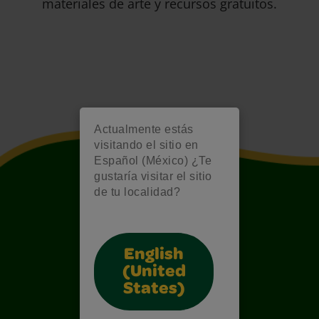
materiales de arte y recursos gratuitos.
Actualmente estás
visitando el sitio en
Español (México) ¿Te
gustaría visitar el sitio
de tu localidad?
English
(United
States)
Also of Interest