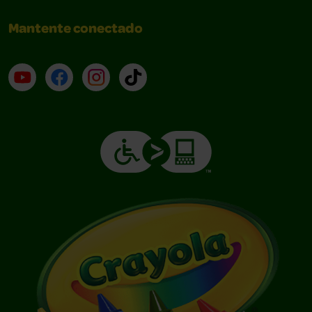
Mantente conectado
YouTube (en inglés)
Facebook (en inglés)
Instagram (en inglés)
TikTok