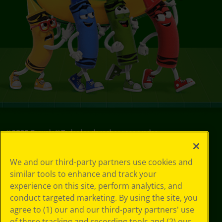
©
2026
Crayola® Todos los derechos reservados.
Sus opciones
We and our third-party partners use cookies and
de privacidad
similar tools to enhance and track your
Política de
experience on this site, perform analytics, and
privacidad
Términos de SMS
conduct targeted marketing. By using the site, you
GDPR
agree to (1) our and our third-party partners' use
Aviso de
of these tracking and recording tools and (2) our