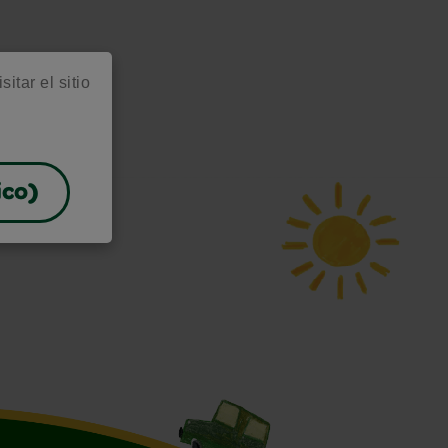
itar el sitio
ico)