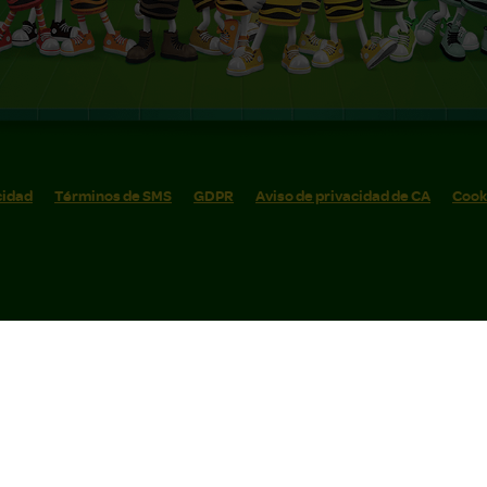
cidad
Términos de SMS
GDPR
Aviso de privacidad de CA
Cook