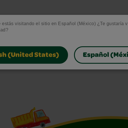
estás visitando el sitio en Español (México) ¿Te gustaría vis
dad?
sh (United States)
Español (Méx