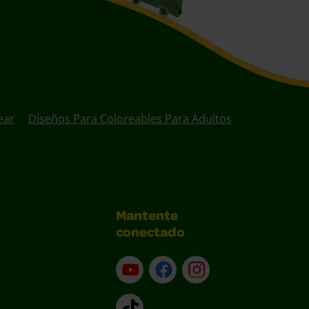
ear
Diseños Para Coloreables Para Adultos
Mantente
conectado
YouTube (en inglés)
Facebook (en inglés)
Instagram (en inglé
TikTok