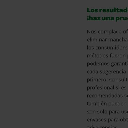
Los resultad
¡haz una pr
Nos complace of
eliminar mancha
los consumidore
métodos fueron 
podemos garantiz
cada sugerencia 
primero. Consult
profesional si e
recomendadas son
también pueden 
son solo para us
envases para obt
advertencias.