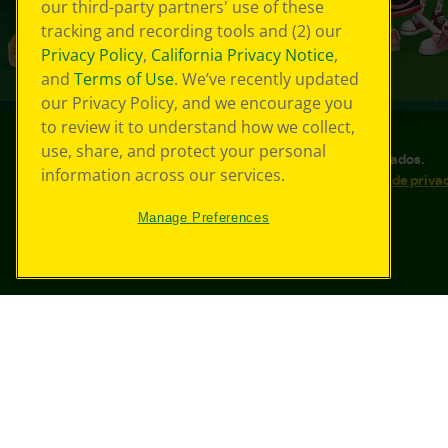
our third-party partners' use of these
tracking and recording tools and (2) our
Privacy Policy
,
California Privacy Notice
,
and
Terms of Use
. We’ve recently updated
our Privacy Policy, and we encourage you
to review it to understand how we collect,
use, share, and protect your personal
©
2026
Crayola® Todos los derechos reservados.
information across our services.
Sus opciones de privacidad
Política de priva
Accesibilidad web
Mapa del sitio
Manage Preferences