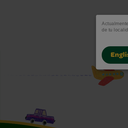
Actualmente 
de tu locali
Engli