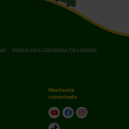
ear
Diseños Para Coloreables Para Adultos
Mantente
conectado
YouTube (en inglés)
Facebook (en inglés)
Instagram (en inglé
TikTok