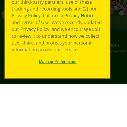
our third-party partners' use of these
tracking and recording tools and (2) our
Privacy Policy
,
California Privacy Notice
,
and
Terms of Use
. We’ve recently updated
our Privacy Policy, and we encourage you
to review it to understand how we collect,
use, share, and protect your personal
©
2026
Crayola® Todos los derechos reservados.
information across our services.
Sus opciones de privacidad
Política de priva
Accesibilidad web
Mapa del sitio
Manage Preferences