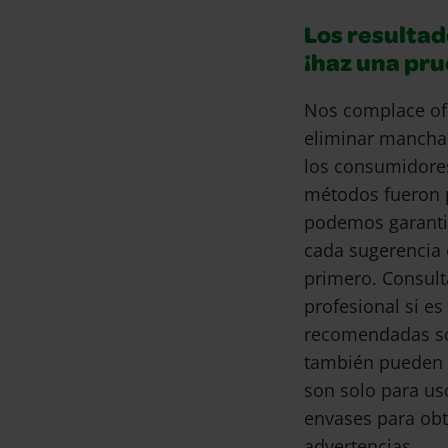
Los resultad
¡haz una pr
Nos complace of
eliminar mancha
los consumidore
métodos fueron 
podemos garantiz
cada sugerencia 
primero. Consult
profesional si e
recomendadas son
también pueden 
son solo para us
envases para obt
advertencias.