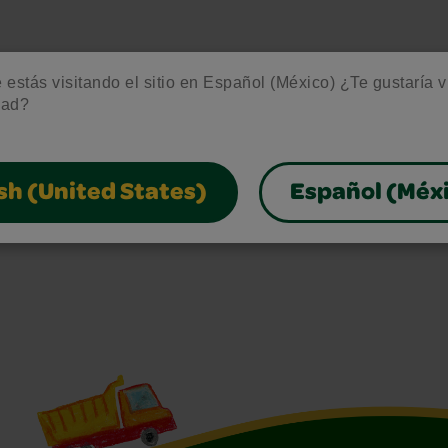
estás visitando el sitio en Español (México) ¿Te gustaría vis
dad?
sh (United States)
Español (Méx