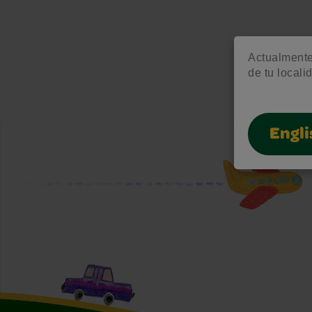
Actualmente 
de tu locali
Engli