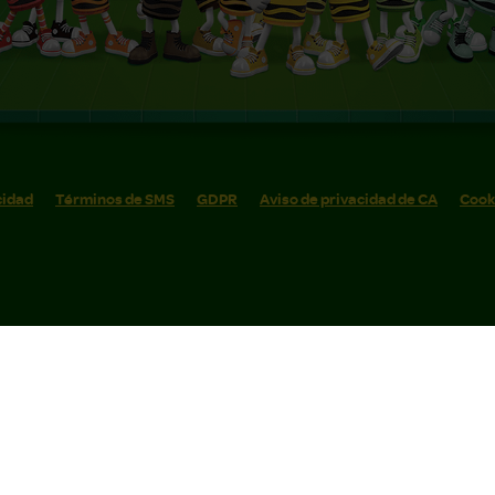
cidad
Términos de SMS
GDPR
Aviso de privacidad de CA
Cook