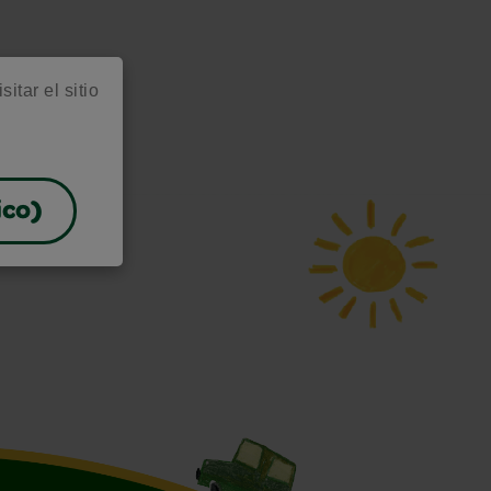
itar el sitio
ico)