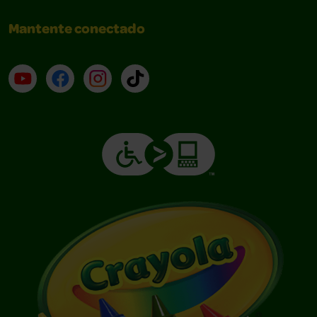
Mantente conectado
YouTube (en inglés)
Facebook (en inglés)
Instagram (en inglés)
TikTok