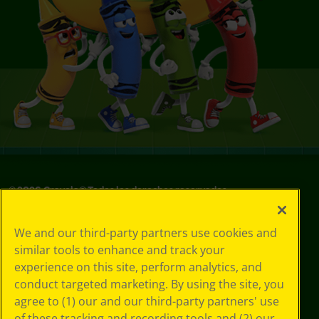
©
2026
Crayola® Todos los derechos reservados.
Sus opciones
We and our third-party partners use cookies and
de privacidad
similar tools to enhance and track your
Política de
experience on this site, perform analytics, and
privacidad
Términos de SMS
conduct targeted marketing. By using the site, you
GDPR
agree to (1) our and our third-party partners' use
Aviso de
of these tracking and recording tools and (2) our