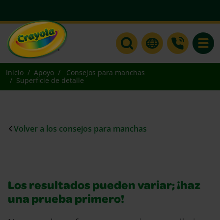
Toggle
Inicio
Apoyo
Consejos para manchas
Superficie de detalle
Volver a los consejos para manchas
Los resultados pueden variar; ¡haz
una prueba primero!