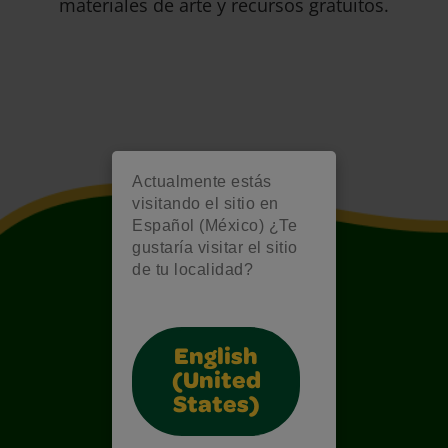
materiales de arte y recursos gratuitos.
Actualmente estás
visitando el sitio en
Español (México) ¿Te
gustaría visitar el sitio
de tu localidad?
English
(United
States)
Also of Interest