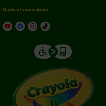
Mantente conectado
YouTube (en inglés)
Facebook (en inglés)
Instagram (en inglés)
TikTok