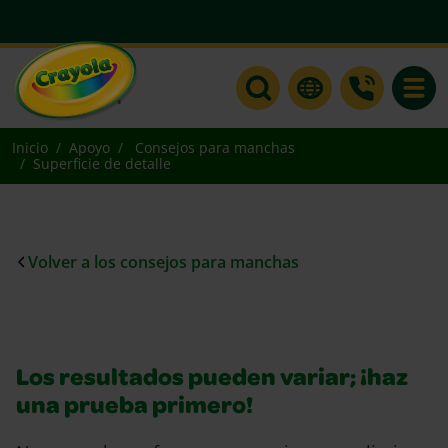
Toggle
Inicio
Apoyo
Consejos para manchas
Superficie de detalle
Volver a los consejos para manchas
Los resultados pueden variar; ¡haz
una prueba primero!