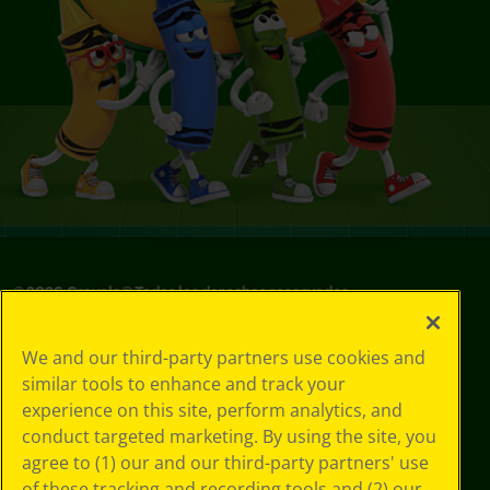
©
2026
Crayola® Todos los derechos reservados.
Sus opciones
We and our third-party partners use cookies and
de privacidad
similar tools to enhance and track your
Política de
experience on this site, perform analytics, and
privacidad
Términos de SMS
conduct targeted marketing. By using the site, you
GDPR
agree to (1) our and our third-party partners' use
Aviso de
of these tracking and recording tools and (2) our