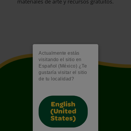
materiales de arte y recursos gratuitos.
Actualmente estás
visitando el sitio en
Español (México) ¿Te
gustaría visitar el sitio
de tu localidad?
English
(United
States)
Also of Interest