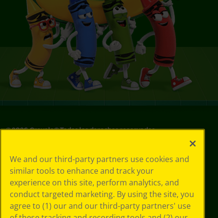
©
2026
Crayola® Todos los derechos reservados.
Sus opciones
We and our third-party partners use cookies and
de privacidad
similar tools to enhance and track your
Política de
experience on this site, perform analytics, and
privacidad
Términos de SMS
conduct targeted marketing. By using the site, you
GDPR
agree to (1) our and our third-party partners' use
Aviso de
of these tracking and recording tools and (2) our