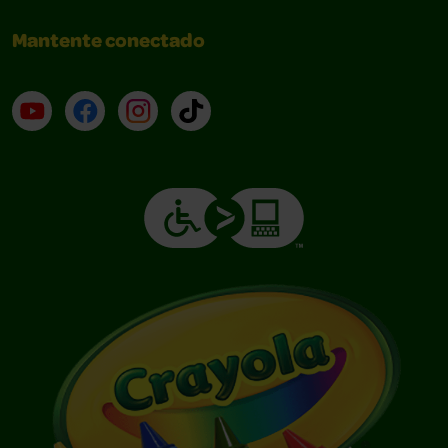
Mantente conectado
YouTube (en inglés)
Facebook (en inglés)
Instagram (en inglés)
TikTok