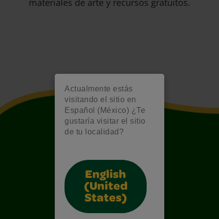
materiales de arte y recursos gratuitos.
Actualmente estás
visitando el sitio en
Español (México) ¿Te
gustaría visitar el sitio
de tu localidad?
English
(United
States)
Also of Interest