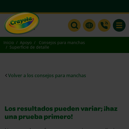
Toggle
Inicio
Apoyo
Consejos para manchas
Superficie de detalle
Volver a los consejos para manchas
Los resultados pueden variar; ¡haz
una prueba primero!