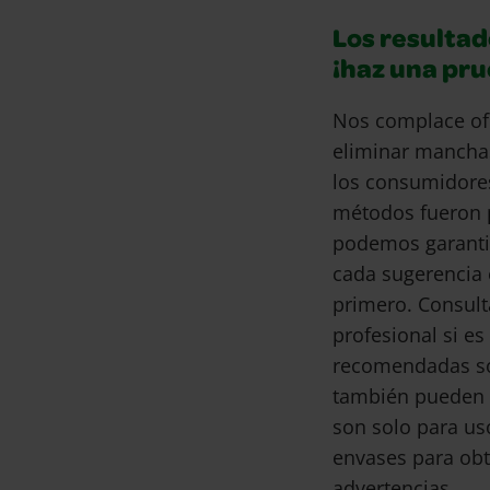
Los resultad
¡haz una pr
Nos complace of
eliminar mancha
los consumidore
métodos fueron 
podemos garantiz
cada sugerencia 
primero. Consult
profesional si e
recomendadas son
también pueden 
son solo para us
envases para obt
advertencias.