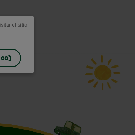
itar el sitio
ico)