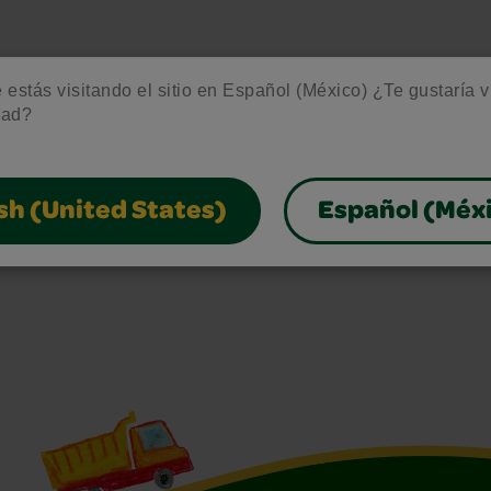
estás visitando el sitio en Español (México) ¿Te gustaría vis
dad?
sh (United States)
Español (Méx