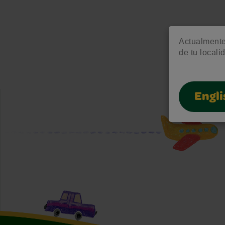
Actualmente 
de tu locali
Engli