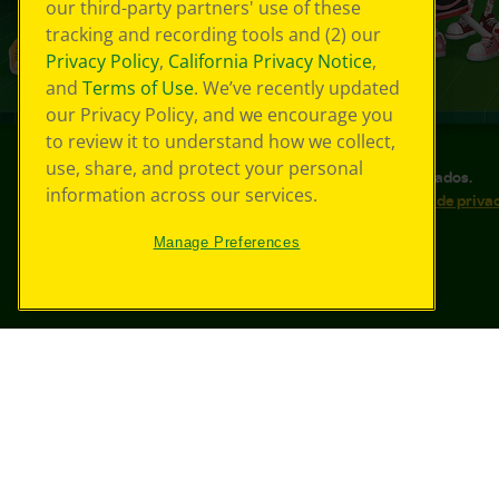
our third-party partners' use of these
tracking and recording tools and (2) our
Privacy Policy
,
California Privacy Notice
,
and
Terms of Use
. We’ve recently updated
our Privacy Policy, and we encourage you
to review it to understand how we collect,
use, share, and protect your personal
©
2026
Crayola® Todos los derechos reservados.
information across our services.
Sus opciones de privacidad
Política de priva
Accesibilidad web
Mapa del sitio
Manage Preferences