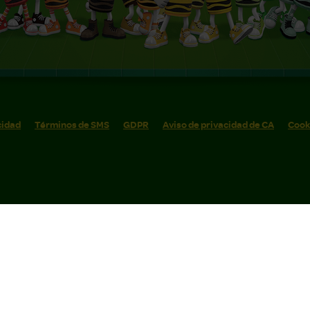
cidad
Términos de SMS
GDPR
Aviso de privacidad de CA
Cook