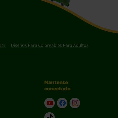
ear
Diseños Para Coloreables Para Adultos
Mantente
conectado
YouTube (en inglés)
Facebook (en inglés)
Instagram (en inglé
TikTok