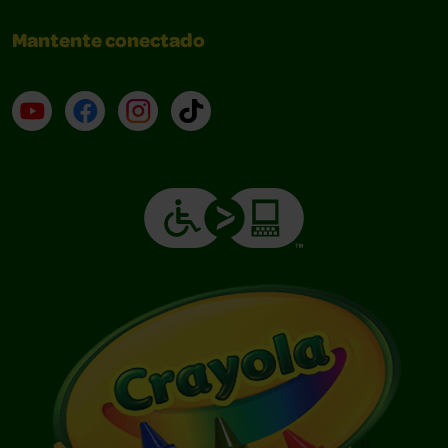
Mantente conectado
YouTube (en inglés)
Facebook (en inglés)
Instagram (en inglés)
TikTok