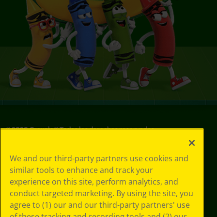
©
2026
Crayola® Todos los derechos reservados.
Sus opciones
We and our third-party partners use cookies and
de privacidad
similar tools to enhance and track your
Política de
experience on this site, perform analytics, and
privacidad
Términos de SMS
conduct targeted marketing. By using the site, you
GDPR
agree to (1) our and our third-party partners' use
Aviso de
of these tracking and recording tools and (2) our