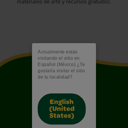
materiales de arte y recursos gratuitos.
Actualmente estás
visitando el sitio en
Español (México) ¿Te
gustaría visitar el sitio
de tu localidad?
English
(United
States)
Also of Interest