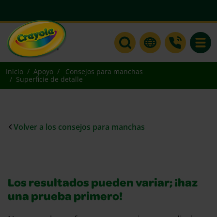
Toggle
Inicio
Apoyo
Consejos para manchas
Superficie de detalle
Volver a los consejos para manchas
Los resultados pueden variar; ¡haz
una prueba primero!