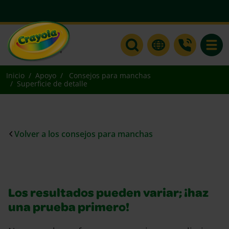
Toggle
Inicio
Apoyo
Consejos para manchas
Superficie de detalle
Volver a los consejos para manchas
Los resultados pueden variar; ¡haz
una prueba primero!