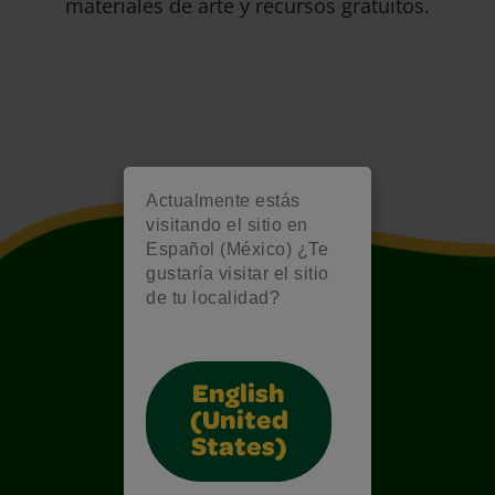
materiales de arte y recursos gratuitos.
Actualmente estás
visitando el sitio en
Español (México) ¿Te
gustaría visitar el sitio
de tu localidad?
English
(United
States)
Also of Interest