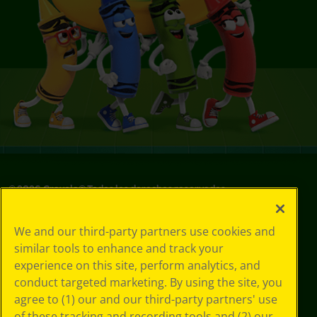
©
2026
Crayola® Todos los derechos reservados.
Sus opciones
We and our third-party partners use cookies and
de privacidad
similar tools to enhance and track your
Política de
experience on this site, perform analytics, and
privacidad
Términos de SMS
conduct targeted marketing. By using the site, you
GDPR
agree to (1) our and our third-party partners' use
Aviso de
of these tracking and recording tools and (2) our