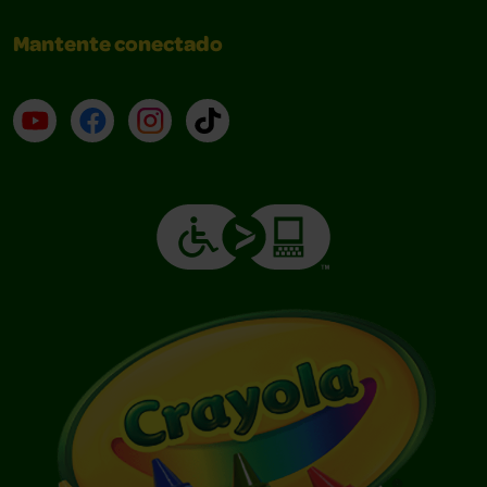
Mantente conectado
YouTube (en inglés)
Facebook (en inglés)
Instagram (en inglés)
TikTok