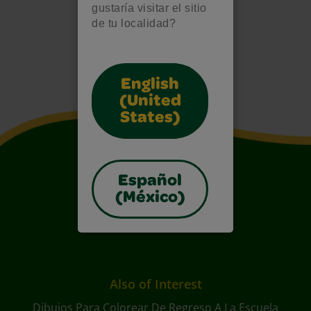
gustaría visitar el sitio
de tu localidad?
English
(United
States)
Español
(México)
Also of Interest
Dibujos Para Colorear De Regreso A La Escuela