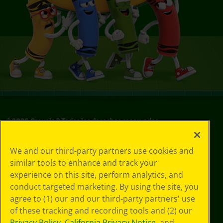
©
2026
Crayola® Todos los derechos reservados.
Sus opciones
We and our third-party partners use cookies and
de privacidad
similar tools to enhance and track your
Política de
experience on this site, perform analytics, and
privacidad
Términos de SMS
conduct targeted marketing. By using the site, you
GDPR
agree to (1) our and our third-party partners' use
Aviso de
of these tracking and recording tools and (2) our
privacidad de CA
Privacy Policy
,
California Privacy Notice
, and