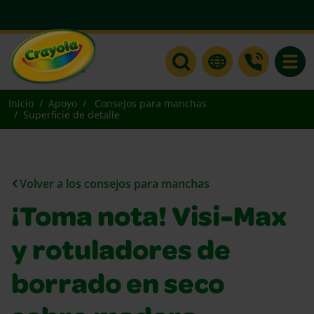
Toggle
Inicio
Apoyo
Consejos para manchas
Superficie de detalle
Volver a los consejos para manchas
¡Toma nota! Visi-Max
y rotuladores de
borrado en seco