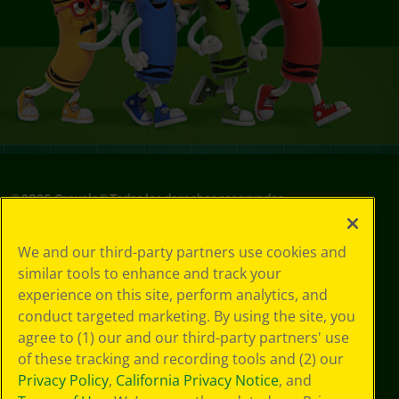
©
2026
Crayola® Todos los derechos reservados.
Sus opciones
We and our third-party partners use cookies and
de privacidad
similar tools to enhance and track your
Política de
experience on this site, perform analytics, and
privacidad
Términos de SMS
conduct targeted marketing. By using the site, you
GDPR
agree to (1) our and our third-party partners' use
Aviso de
of these tracking and recording tools and (2) our
privacidad de CA
Privacy Policy
,
California Privacy Notice
, and
Cookie