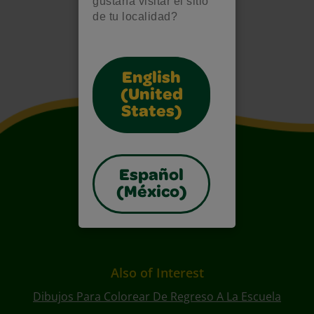
gustaría visitar el sitio
de tu localidad?
English
(United
States)
Español
(México)
Also of Interest
Dibujos Para Colorear De Regreso A La Escuela