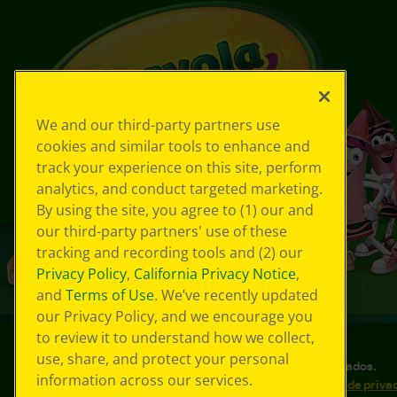
We and our third-party partners use
cookies and similar tools to enhance and
track your experience on this site, perform
analytics, and conduct targeted marketing.
By using the site, you agree to (1) our and
our third-party partners' use of these
tracking and recording tools and (2) our
Privacy Policy
,
California Privacy Notice
,
and
Terms of Use
. We’ve recently updated
our Privacy Policy, and we encourage you
to review it to understand how we collect,
use, share, and protect your personal
©
2026
Crayola® Todos los derechos reservados.
information across our services.
Sus opciones de privacidad
Política de priva