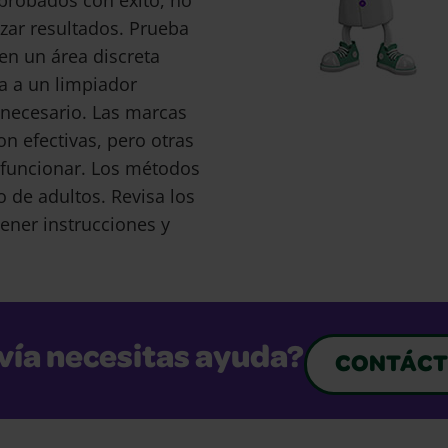
probados con éxito, no
ar resultados. Prueba
en un área discreta
a a un limpiador
s necesario. Las marcas
 efectivas, pero otras
funcionar. Los métodos
o de adultos. Revisa los
ener instrucciones y
vía necesitas ayuda?
CONTÁCT