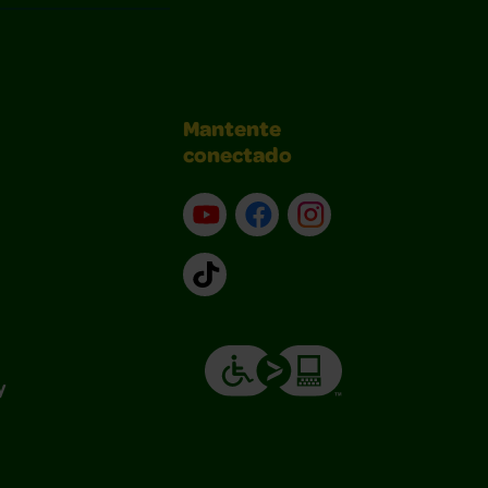
Mantente
conectado
YouTube (en inglés)
Facebook (en inglés)
Instagram (en inglé
TikTok
y