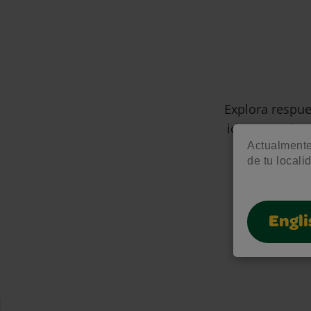
Explora respue
ideas creativa
Actualmente 
de tu locali
Engli