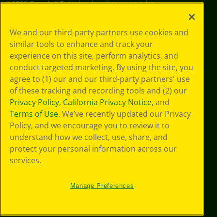
©
2026
Crayola® Todos los derechos reservados.
Sus opciones
We and our third-party partners use cookies and
de privacidad
similar tools to enhance and track your
Política de
experience on this site, perform analytics, and
privacidad
Términos de SMS
conduct targeted marketing. By using the site, you
GDPR
agree to (1) our and our third-party partners' use
Aviso de
of these tracking and recording tools and (2) our
privacidad de CA
Privacy Policy
,
California Privacy Notice
, and
Cookie
Terms of Use
. We’ve recently updated our Privacy
Preferences
Policy, and we encourage you to review it to
Condiciones de
understand how we collect, use, share, and
uso
Accesibilidad web
protect your personal information across our
Mapa del sitio
services.
Manage Preferences