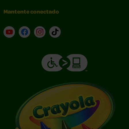
Mantente conectado
YouTube (en inglés)
Facebook (en inglés)
Instagram (en inglés)
TikTok