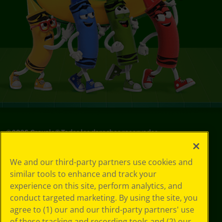
©
2026
Crayola® Todos los derechos reservados.
Sus opciones
We and our third-party partners use cookies and
de privacidad
similar tools to enhance and track your
Política de
experience on this site, perform analytics, and
privacidad
Términos de SMS
conduct targeted marketing. By using the site, you
GDPR
agree to (1) our and our third-party partners' use
Aviso de
of these tracking and recording tools and (2) our