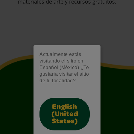
materiales de arte y recursos gratuitos.
Actualmente estás
visitando el sitio en
Español (México) ¿Te
gustaría visitar el sitio
de tu localidad?
English
(United
States)
Also of Interest