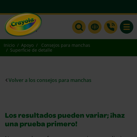
Toggle
Inicio
Apoyo
Consejos para manchas
Superficie de detalle
Volver a los consejos para manchas
Los resultados pueden variar; ¡haz
una prueba primero!