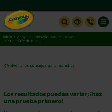
Toggle
Inicio
Apoyo
Consejos para manchas
Superficie de detalle
Volver a los consejos para manchas
Los resultados pueden variar; ¡haz
una prueba primero!