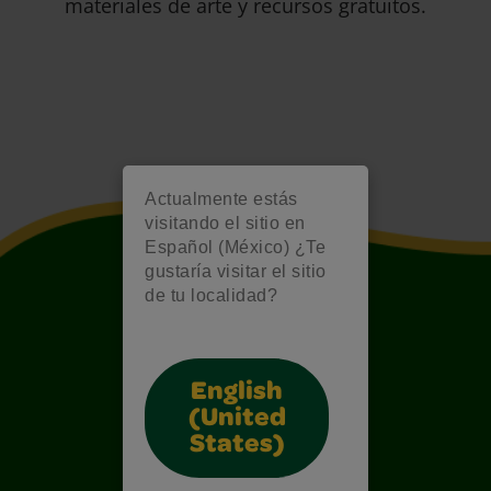
materiales de arte y recursos gratuitos.
Actualmente estás
visitando el sitio en
Español (México) ¿Te
gustaría visitar el sitio
de tu localidad?
English
(United
States)
Also of Interest