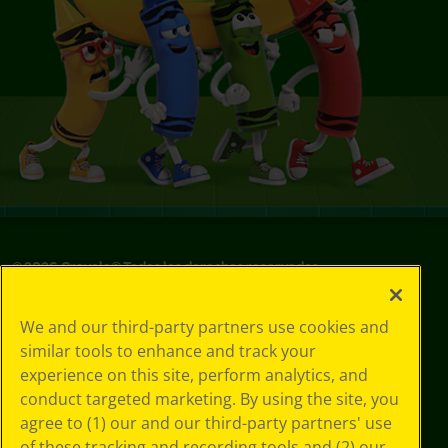
©
2026
Crayola® Todos los derechos reservados.
Sus opciones
We and our third-party partners use cookies and
de privacidad
similar tools to enhance and track your
Política de
experience on this site, perform analytics, and
privacidad
Términos de SMS
conduct targeted marketing. By using the site, you
GDPR
agree to (1) our and our third-party partners' use
Aviso de
of these tracking and recording tools and (2) our