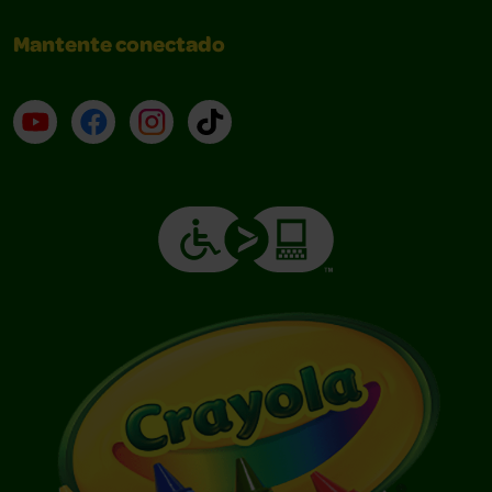
Mantente conectado
YouTube (en inglés)
Facebook (en inglés)
Instagram (en inglés)
TikTok