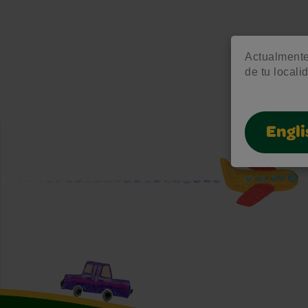
Actualmente 
de tu locali
Engli