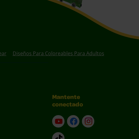
ear
Diseños Para Coloreables Para Adultos
Mantente
conectado
YouTube (en inglés)
Facebook (en inglés)
Instagram (en inglé
TikTok