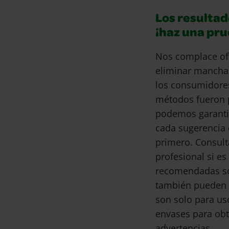
Los resultad
¡haz una pr
Nos complace of
eliminar mancha
los consumidore
métodos fueron 
podemos garantiz
cada sugerencia 
primero. Consult
profesional si e
recomendadas son
también pueden 
son solo para us
envases para obt
advertencias.