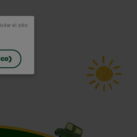
itar el sitio
ico)