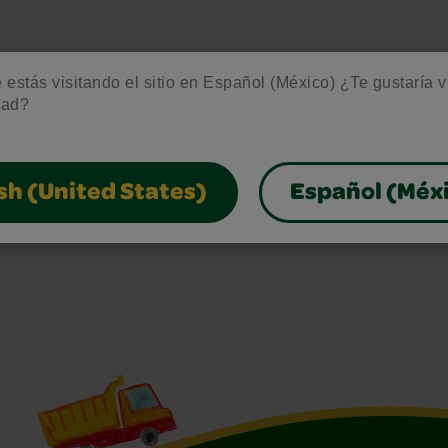
estás visitando el sitio en Español (México) ¿Te gustaría vis
dad?
sh (United States)
Español (Méx