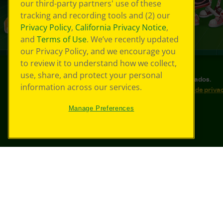
our third-party partners' use of these
tracking and recording tools and (2) our
Privacy Policy
,
California Privacy Notice
,
and
Terms of Use
. We’ve recently updated
our Privacy Policy, and we encourage you
to review it to understand how we collect,
use, share, and protect your personal
©
2026
Crayola® Todos los derechos reservados.
information across our services.
Sus opciones de privacidad
Política de priva
Accesibilidad web
Mapa del sitio
Manage Preferences