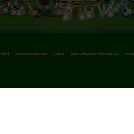
cidad
Términos de SMS
GDPR
Aviso de privacidad de CA
Cook