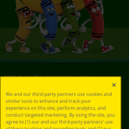
©
2026
Crayola® Todos los derechos reservados.
Sus opciones
We and our third-party partners use cookies and
de privacidad
similar tools to enhance and track your
Política de
experience on this site, perform analytics, and
privacidad
Términos de SMS
conduct targeted marketing. By using the site, you
GDPR
agree to (1) our and our third-party partners' use
Aviso de
of these tracking and recording tools and (2) our