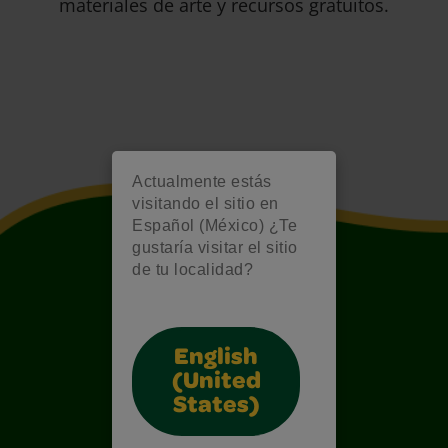
materiales de arte y recursos gratuitos.
Actualmente estás
visitando el sitio en
Español (México) ¿Te
gustaría visitar el sitio
de tu localidad?
English
(United
States)
Also of Interest