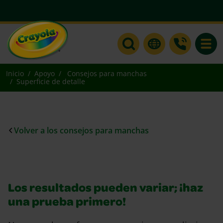
Toggle
Inicio
Apoyo
Consejos para manchas
Superficie de detalle
Volver a los consejos para manchas
Los resultados pueden variar; ¡haz
una prueba primero!