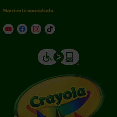
Mantente conectado
YouTube (en inglés)
Facebook (en inglés)
Instagram (en inglés)
TikTok