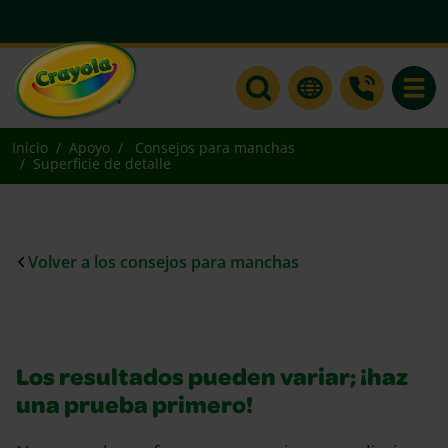
Toggle
Inicio
Apoyo
Consejos para manchas
Superficie de detalle
Volver a los consejos para manchas
Los resultados pueden variar; ¡haz
una prueba primero!