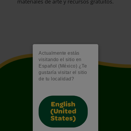
materiales de arte y recursos gratuitos.
Actualmente estás
visitando el sitio en
Español (México) ¿Te
gustaría visitar el sitio
de tu localidad?
English
(United
States)
Also of Interest