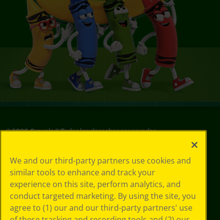
©
2026
Crayola® Todos los derechos reservados.
Sus opciones
We and our third-party partners use cookies and
de privacidad
similar tools to enhance and track your
Política de
experience on this site, perform analytics, and
privacidad
Términos de SMS
conduct targeted marketing. By using the site, you
GDPR
agree to (1) our and our third-party partners' use
Aviso de
of these tracking and recording tools and (2) our