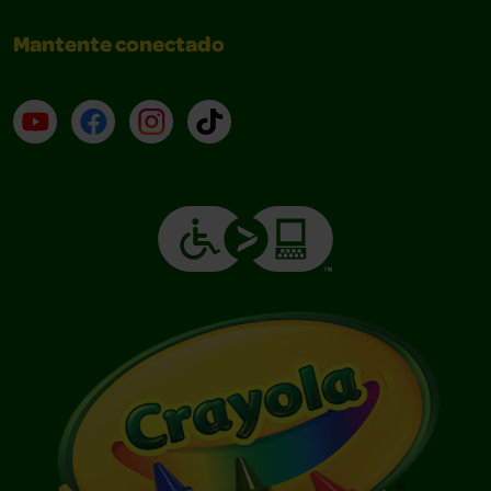
Mantente conectado
YouTube (en inglés)
Facebook (en inglés)
Instagram (en inglés)
TikTok