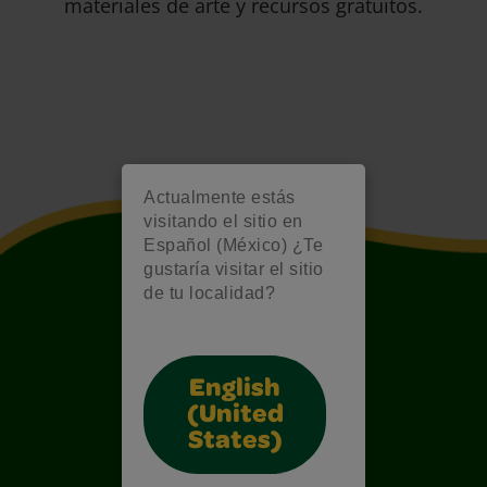
materiales de arte y recursos gratuitos.
Actualmente estás
visitando el sitio en
Español (México) ¿Te
gustaría visitar el sitio
de tu localidad?
English
(United
States)
Also of Interest