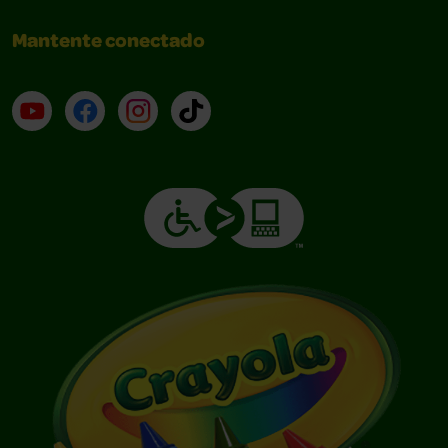
Mantente conectado
YouTube (en inglés)
Facebook (en inglés)
Instagram (en inglés)
TikTok