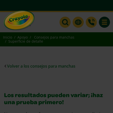
Toggle
Inicio
Apoyo
Consejos para manchas
Superficie de detalle
Volver a los consejos para manchas
Los resultados pueden variar; ¡haz
una prueba primero!