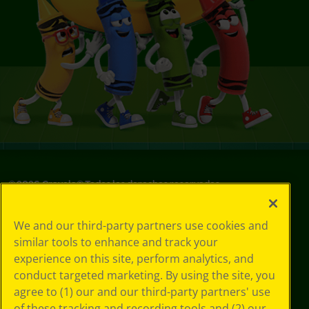
©
2026
Crayola® Todos los derechos reservados.
Sus opciones
We and our third-party partners use cookies and
de privacidad
similar tools to enhance and track your
Política de
experience on this site, perform analytics, and
privacidad
Términos de SMS
conduct targeted marketing. By using the site, you
GDPR
agree to (1) our and our third-party partners' use
Aviso de
of these tracking and recording tools and (2) our