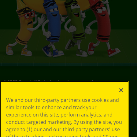
©
2026
Crayola® Todos los derechos reservados.
Sus opciones
We and our third-party partners use cookies and
de privacidad
similar tools to enhance and track your
Política de
experience on this site, perform analytics, and
privacidad
Términos de SMS
conduct targeted marketing. By using the site, you
GDPR
agree to (1) our and our third-party partners' use
Aviso de
of these tracking and recording tools and (2) our