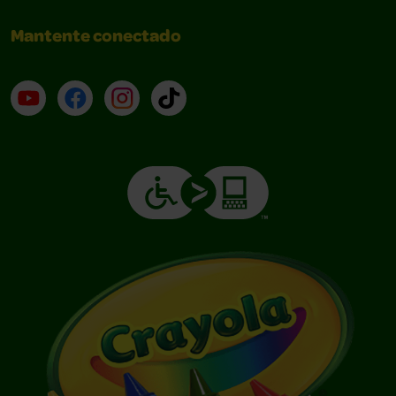
Mantente conectado
YouTube (en inglés)
Facebook (en inglés)
Instagram (en inglés)
TikTok