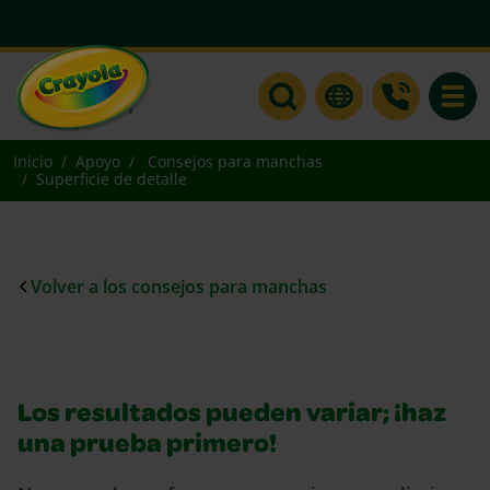
Toggle
Inicio
Apoyo
Consejos para manchas
Superficie de detalle
Volver a los consejos para manchas
Los resultados pueden variar; ¡haz
una prueba primero!