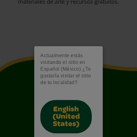
materiales de arte y recursos gratuitos.
Actualmente estás
visitando el sitio en
Español (México) ¿Te
gustaría visitar el sitio
de tu localidad?
English
(United
States)
Also of Interest