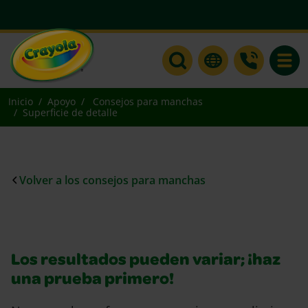
Toggle
Inicio
Apoyo
Consejos para manchas
Superficie de detalle
Volver a los consejos para manchas
Los resultados pueden variar; ¡haz
una prueba primero!