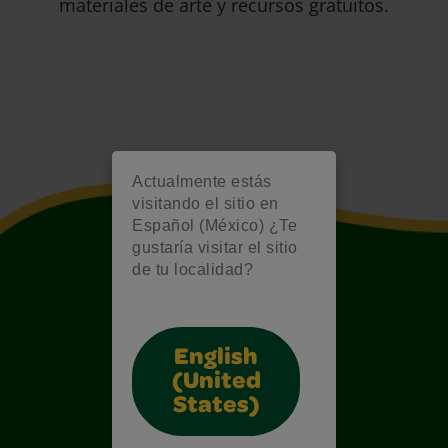
materiales de arte y recursos gratuitos.
Actualmente estás
visitando el sitio en
Español (México) ¿Te
gustaría visitar el sitio
de tu localidad?
English
(United
States)
Also of Interest