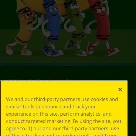
©
2026
Crayola® Todos los derechos reservados.
Sus opciones
We and our third-party partners use cookies and
de privacidad
similar tools to enhance and track your
Política de
experience on this site, perform analytics, and
privacidad
Términos de SMS
conduct targeted marketing. By using the site, you
GDPR
agree to (1) our and our third-party partners' use
Aviso de
of these tracking and recording tools and (2) our