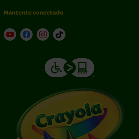
Mantente conectado
YouTube (en inglés)
Facebook (en inglés)
Instagram (en inglés)
TikTok