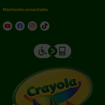
Mantente conectado
YouTube (en inglés)
Facebook (en inglés)
Instagram (en inglés)
TikTok