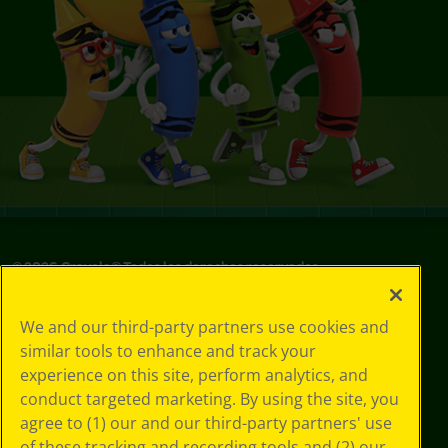
©
2026
Crayola® Todos los derechos reservados.
Sus opciones
We and our third-party partners use cookies and
de privacidad
similar tools to enhance and track your
Política de
experience on this site, perform analytics, and
privacidad
Términos de SMS
conduct targeted marketing. By using the site, you
GDPR
agree to (1) our and our third-party partners' use
Aviso de
of these tracking and recording tools and (2) our