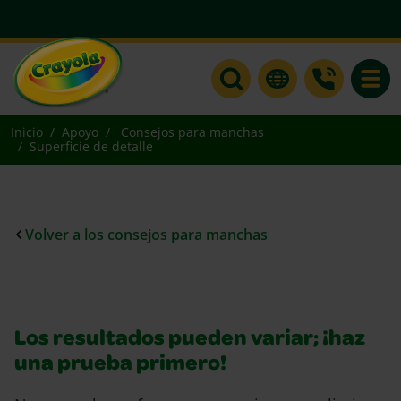
Toggle
Inicio
Apoyo
Consejos para manchas
Superficie de detalle
Volver a los consejos para manchas
Los resultados pueden variar; ¡haz
una prueba primero!