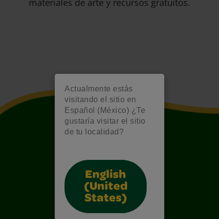
materiales de arte y recursos gratuitos.
Actualmente estás
visitando el sitio en
Español (México) ¿Te
gustaría visitar el sitio
de tu localidad?
English
(United
States)
Also of Interest