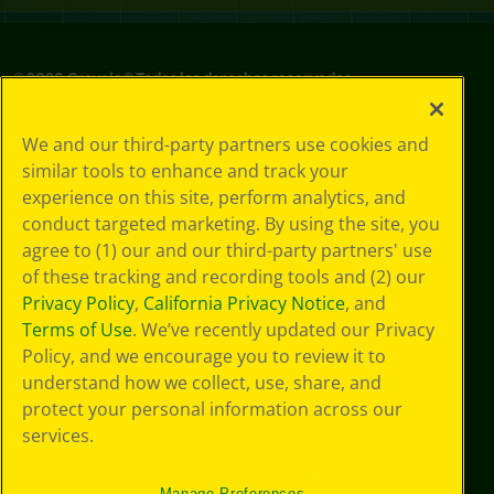
©
2026
Crayola® Todos los derechos reservados.
Sus opciones
We and our third-party partners use cookies and
de privacidad
similar tools to enhance and track your
Política de
experience on this site, perform analytics, and
privacidad
Términos de SMS
conduct targeted marketing. By using the site, you
GDPR
agree to (1) our and our third-party partners' use
Aviso de
of these tracking and recording tools and (2) our
privacidad de CA
Privacy Policy
,
California Privacy Notice
, and
Cookie
Terms of Use
. We’ve recently updated our Privacy
Preferences
Policy, and we encourage you to review it to
Condiciones de
understand how we collect, use, share, and
uso
Accesibilidad web
protect your personal information across our
Mapa del sitio
services.
Manage Preferences