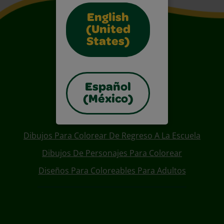
English
(United
States)
Español
(México)
Also of Interest
Dibujos Para Colorear De Regreso A La Escuela
Dibujos De Personajes Para Colorear
Diseños Para Coloreables Para Adultos