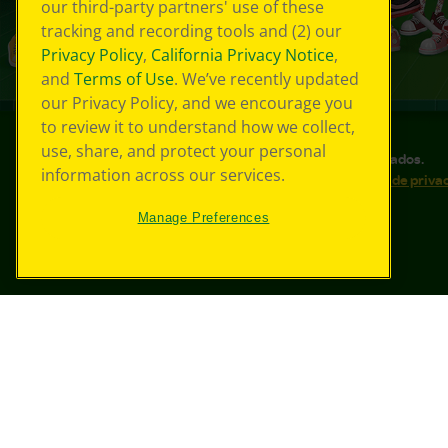
our third-party partners' use of these
tracking and recording tools and (2) our
Privacy Policy
,
California Privacy Notice
,
and
Terms of Use
. We’ve recently updated
our Privacy Policy, and we encourage you
to review it to understand how we collect,
use, share, and protect your personal
©
2026
Crayola® Todos los derechos reservados.
information across our services.
Sus opciones de privacidad
Política de priva
Accesibilidad web
Mapa del sitio
Manage Preferences