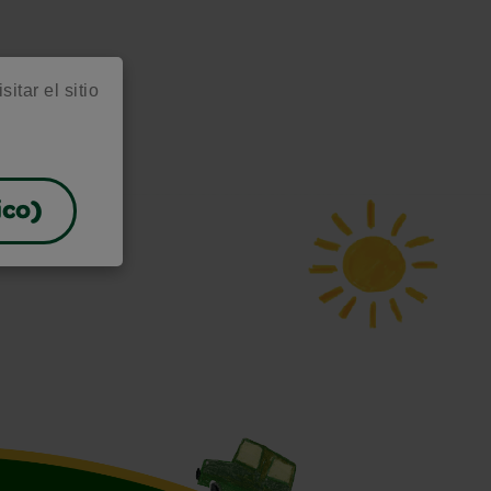
itar el sitio
ico)