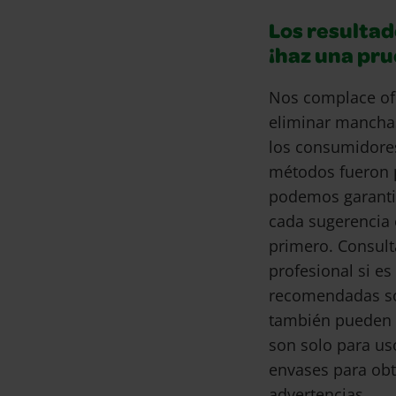
Los resultad
¡haz una pr
Nos complace of
eliminar mancha
los consumidore
métodos fueron 
podemos garantiz
cada sugerencia 
primero. Consult
profesional si e
recomendadas son
también pueden 
son solo para us
envases para obt
advertencias.