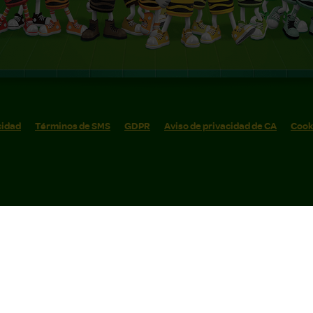
cidad
Términos de SMS
GDPR
Aviso de privacidad de CA
Cook