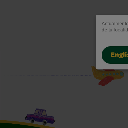
Actualmente 
de tu locali
Engli