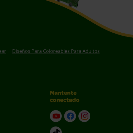
ear
Diseños Para Coloreables Para Adultos
Mantente
conectado
YouTube (en inglés)
Facebook (en inglés)
Instagram (en inglé
TikTok