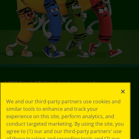
©
2026
Crayola® Todos los derechos reservados.
Sus opciones
We and our third-party partners use cookies and
de privacidad
similar tools to enhance and track your
Política de
experience on this site, perform analytics, and
privacidad
Términos de SMS
conduct targeted marketing. By using the site, you
GDPR
agree to (1) our and our third-party partners' use
Aviso de
of these tracking and recording tools and (2) our