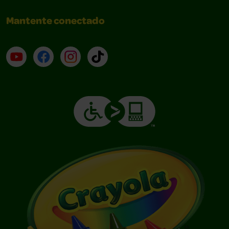
Mantente conectado
YouTube (en inglés)
Facebook (en inglés)
Instagram (en inglés)
TikTok