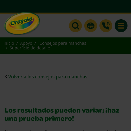
Toggle
Inicio
Apoyo
Consejos para manchas
Superficie de detalle
Volver a los consejos para manchas
Los resultados pueden variar; ¡haz
una prueba primero!