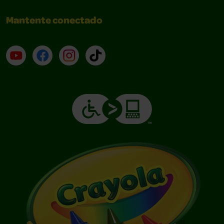
Mantente conectado
YouTube (en inglés)
Facebook (en inglés)
Instagram (en inglés)
TikTok