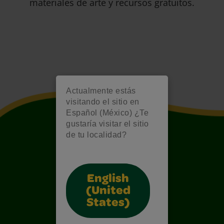
materiales de arte y recursos gratuitos.
Actualmente estás
visitando el sitio en
Español (México) ¿Te
gustaría visitar el sitio
de tu localidad?
English
(United
States)
Also of Interest