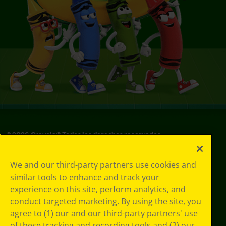
©
2026
Crayola® Todos los derechos reservados.
Sus opciones
We and our third-party partners use cookies and
de privacidad
similar tools to enhance and track your
Política de
experience on this site, perform analytics, and
privacidad
Términos de SMS
conduct targeted marketing. By using the site, you
GDPR
agree to (1) our and our third-party partners' use
Aviso de
of these tracking and recording tools and (2) our