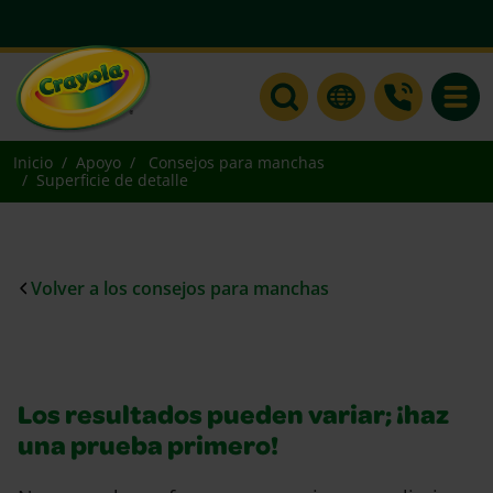
Toggle
Inicio
Apoyo
Consejos para manchas
Superficie de detalle
Volver a los consejos para manchas
Los resultados pueden variar; ¡haz
una prueba primero!